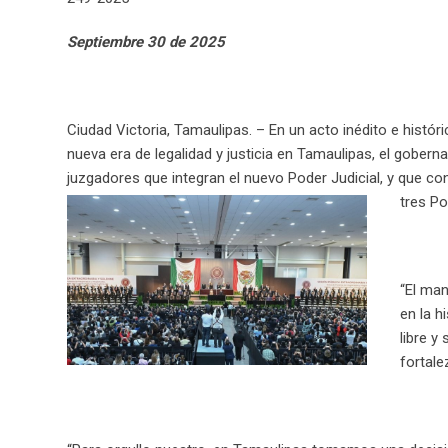
n
Septiembre 30 de 2025
Ciudad Victoria, Tamaulipas. – En un acto inédito e históric
nueva era de legalidad y justicia en Tamaulipas, el gobern
juzgadores que integran el nuevo Poder Judicial, y que co
tres Po
“El ma
en la h
libre y
fortale