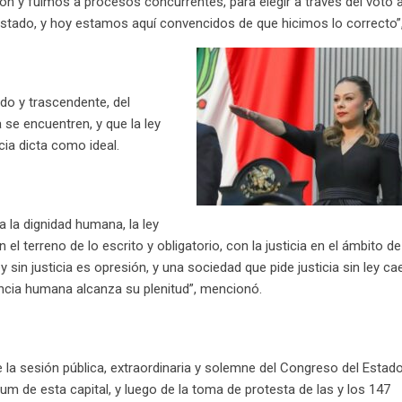
n y fuimos a procesos concurrentes, para elegir a través del voto a
Estado, y hoy estamos aquí convencidos de que hicimos lo correcto”, 
ndo y trascendente, del
a se encuentren, y que la ley
cia dicta como ideal.
 la dignidad humana, la ley
 en el terreno de lo escrito y obligatorio, con la justicia en el ámbito d
sin justicia es opresión, y una sociedad que pide justicia sin ley cae
ncia humana alcanza su plenitud”, mencionó.
 la sesión pública, extraordinaria y solemne del Congreso del Estado
um de esta capital, y luego de la toma de protesta de las y los 147