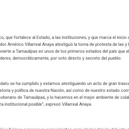
p
U
s
a
p
t
E
o
m
n
a
i
l
o, que fortalece al Estado, a las instituciones, y que marca el inicio
ador Américo Villarreal Anaya atestiguó la toma de protesta de las y 
nvierte a Tamaulipas en unos de los primeros estados del país que e
deres, democráticamente, por voto directo y secreto del pueblo.
ndato se ha cumplido y estamos atestiguando un acto de gran trasc
istoria y política de nuestra Nación, así como de nuestro estado c
 soberano de Tamaulipas, y lo hacemos en el mejor ambiente de cola
za institucional posible”, expresó Villarreal Anaya.