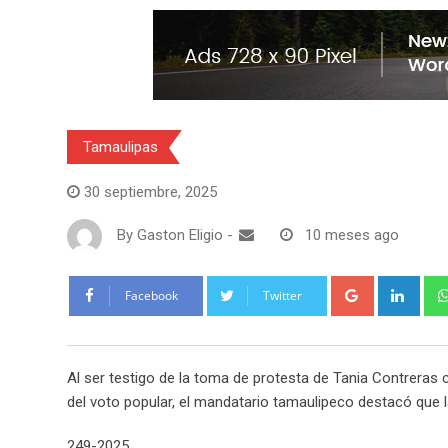
Tamaulipas
30 septiembre, 2025
By
Gaston Eligio
-
10 meses ago
G
L
Facebook
Twitter
o
i
o
n
g
k
Al ser testigo de la toma de protesta de Tania Contreras
l
e
del voto popular, el mandatario tamaulipeco destacó que la 
e
d
+
I
249-2025