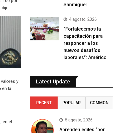
l 100 por
Sanmiguel
dijo.
4 agosto, 2026
“Fortalecemos la
capacitación para
responder a los
nuevos desafíos
laborales”: Américo
Latest Update
e valores y
 en la
RECENT
POPULAR
COMMON
5 agosto, 2026
, en el
Aprenden ediles “por