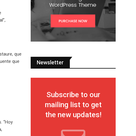
e
l”,
staure, que
puente que
Newsletter
Subscribe to our
mailing list to get
the new updates!
s. “Hoy
a,