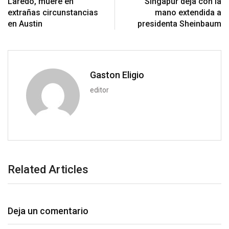
Laredo, muere en
Singapur deja con la
o
a
extrañas circunstancias
mano extendida a
n
E
en Austin
presidenta Sheinbaum
m
a
i
l
Gaston Eligio
editor
Related Articles
Deja un comentario