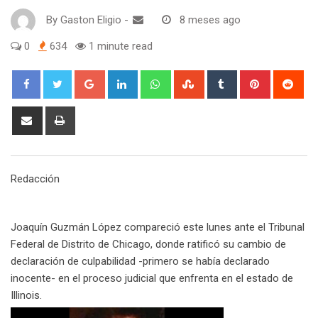
By
Gaston Eligio
-
8 meses ago
0
634
1 minute read
G
L
W
S
T
P
R
o
i
h
t
u
i
e
o
n
a
u
m
n
d
S
P
g
k
t
m
b
t
d
h
r
l
e
s
b
l
e
i
a
i
e
d
a
l
r
r
t
r
n
Redacción
+
I
p
e
e
e
t
n
p
U
s
v
p
t
i
Joaquín Guzmán López compareció este lunes ante el Tribunal
o
a
Federal de Distrito de Chicago, donde ratificó su cambio de
n
E
declaración de culpabilidad -primero se había declarado
m
inocente- en el proceso judicial que enfrenta en el estado de
a
Illinois.
i