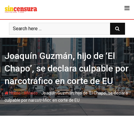
S
k
i
p
t
o
c
Joaquín Guzmán, hijo de ‘El
o
n
Chapo’, se declara culpable por
t
e
narcotráfico en corte de EU
n
t
-
-
Home
México
Joaquín Guzmán, hijo de ‘El Chapo’, se declara
culpable por narcotráfico en corte de EU