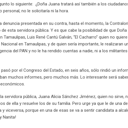
nto lo siguiente: ¿Doña Juana tratará así también a los ciudadano
ersonal, no le solicitaría ni la hora.
la denuncia presentada en su contra, hasta el momento, la Contralor
 de esta servidora pública. Y es que cabe la posibilidad de que Doñ
 Tamaulipas, Luis René Cantú Galván, “El Cacharro” quien no quiere
 Nacional en Tamaulipas, y de quien sería importante, le realizaran u
gencia del PAN y no le ha rendido cuentas a nadie, ni a los militantes 
 pasó por el Congreso del Estado, en seis años, sólo rindió un info
eraban muchos informes, pero muchos más. Lo interesante será sabe
os económicos.
la servidora pública, Juana Alicia Sánchez Jiménez, quien no sirve, 
os de ella y resuelve los de su familia. Pero urge ya que le de una d
a y viceversa, porque en una de esas se va a sentir candidata a alca
y Nanita!