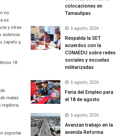
colocaciones en
en no
Tamaulipas
la es
cia y otras
6 agosto, 2026
 violencia
Respalda la SET
u zapato y,
acuerdos con la
CONAEDU sobre redes
sociales y escuelas
ltimos 18
militarizadas
6 agosto, 2026
 de
Feria del Empleo para
y de malas
el 18 de agosto
 regidora,
6 agosto, 2026
Avanzan trabajo en la
avenida Reforma
en soportar