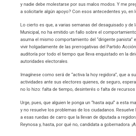
y nadie debe molestarse por sus malos modos. Y me pregu
a solicitarle algún apoyo? Con esos antecedentes yo, en lo p
Lo cierto es que, a varias semanas del desaguisado y de 
Municipal, no ha emitido un fallo sobre el comportamiento
asuma el mismo comportamiento del “dirigente panista” en
vivir holgadamente de las prerrogativas del Partido Acción
auditoría por todo el tiempo que lleva enquistado en la diri
autoridades electorales.
Imagínese como será de “activa la hoy regidora”, que a su
actividades ante sus electores quienes, de seguro, esp
no lo hizo: falta de tiempo, desinterés o falta de recurs
Urge, pues, que alguien le ponga un “hasta aquí” a esta ma
y no resuelve los problemas de los ciudadanos. Resuelve l
a esas ruedas de carro que la llevan de diputada a regidor
Reynosa y, hasta, por qué no, candidata a gobernadora. ¡A