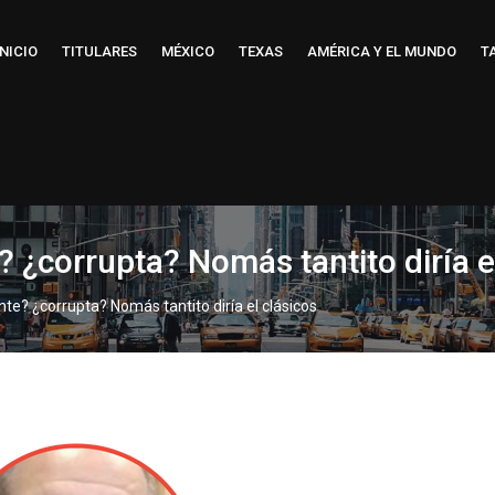
INICIO
TITULARES
MÉXICO
TEXAS
AMÉRICA Y EL MUNDO
T
¿corrupta? Nomás tantito diría e
e? ¿corrupta? Nomás tantito diría el clásicos