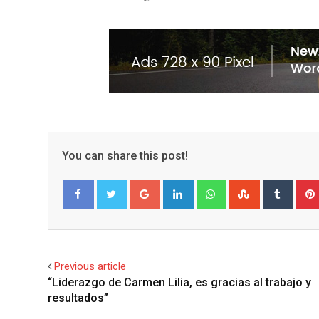
You can share this post!
G
L
W
S
T
o
i
h
t
u
Facebook
Twitter
o
n
a
u
m
g
k
t
m
b
l
e
s
b
l
Previous article
e
d
a
l
r
“Liderazgo de Carmen Lilia, es gracias al trabajo y
+
I
p
e
resultados”
n
p
U