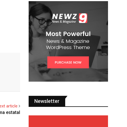
Newsletter
ext article
ma estatal