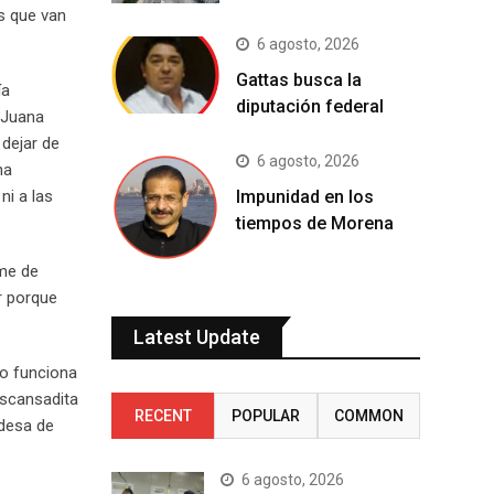
s que van
6 agosto, 2026
Gattas busca la
ía
diputación federal
a Juana
 dejar de
6 agosto, 2026
na
Impunidad en los
ni a las
tiempos de Morena
rme de
r porque
Latest Update
no funciona
escansadita
RECENT
POPULAR
COMMON
ldesa de
6 agosto, 2026