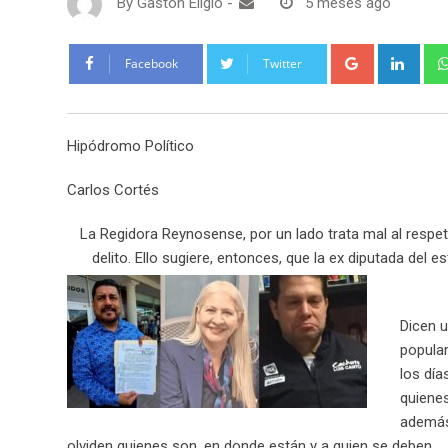
By
Gaston Eligio
-
5 meses ago
G
L
Facebook
Twitter
o
i
o
n
g
k
Hipódromo Político
l
e
e
d
Carlos Cortés
+
I
n
La Regidora Reynosense, por un lado trata mal al respetab
delito. Ello sugiere, entonces, que la ex diputada del
Dicen u
popular
los día
quienes
además,
olviden quienes son, en donde están y a quien se deben.