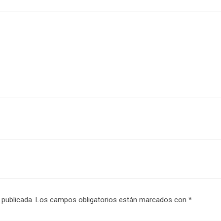
t
E
m
a
i
l
 publicada.
Los campos obligatorios están marcados con
*