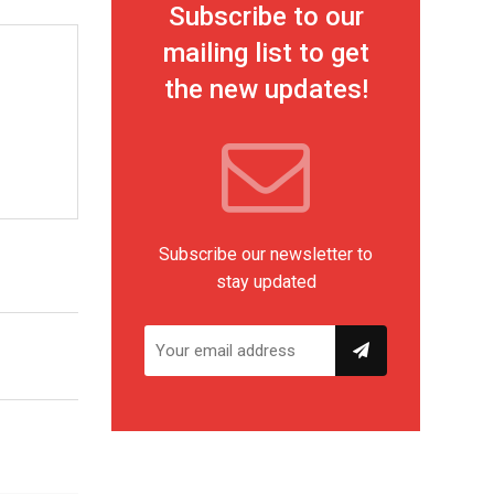
Subscribe to our
mailing list to get
the new updates!
Subscribe our newsletter to
stay updated