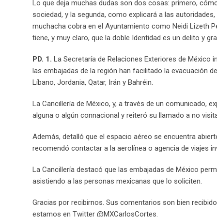
Lo que deja muchas dudas son dos cosas: primero, cómo ha
sociedad, y la segunda, como
explicar
á
a las
a
utoridades,
muchacha
cobra en el Ayuntamiento como Neidi Lizeth P
tiene, y muy claro, que
la doble Identidad
es un delito y gr
PD. 1.
La Secretaría de Relaciones Exteriores de México in
las embajadas de la región han facilitado la evacuación de
Líbano, Jordania, Qatar, Irán y Bahréin.
La Cancillería de México, y, a través de un comunicado, ex
alguna o algún connacional y reiteró su llamado a no visita
Además, detalló que el espacio aéreo se encuentra abierto
recomendó contactar a la aerolínea o agencia de viajes i
La Cancillería destacó que las embajadas de México perma
asistiendo a las personas mexicanas que lo soliciten.
Gracias por recibirnos. Sus comentarios son bien recibid
estamos en Twitter @MXCarlosCortes.