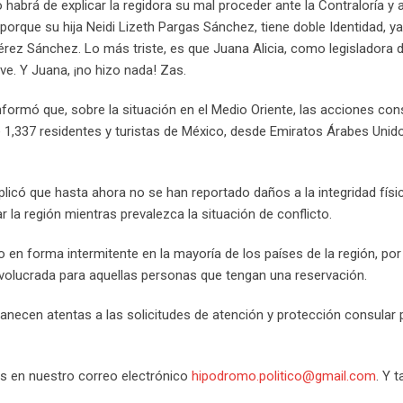
brá de explicar la regidora su mal proceder ante la Contraloría y a
 porque su hija Neidi Lizeth Pargas S
á
nchez
,
tiene doble Identidad
, y
érez S
á
nchez
. Lo más triste, es que Juana Alicia, como legisladora 
ave. Y Juana, ¡no hizo nada! Zas.
formó que, sobre la situación en el Medio Oriente, las acciones con
 1,337 residentes y turistas de México, desde Emiratos Árabes Unidos
plicó que hasta ahora no se han reportado daños a la integridad físi
r la región mientras prevalezca la situación de conflicto.
 en forma intermitente en la mayoría de los países de la región, por
nvolucrada para aquellas personas que tengan una reservación.
necen atentas a las solicitudes de atención y protección consular 
os en nuestro correo electrónico
hipodromo.politico@gmail.com
. Y 