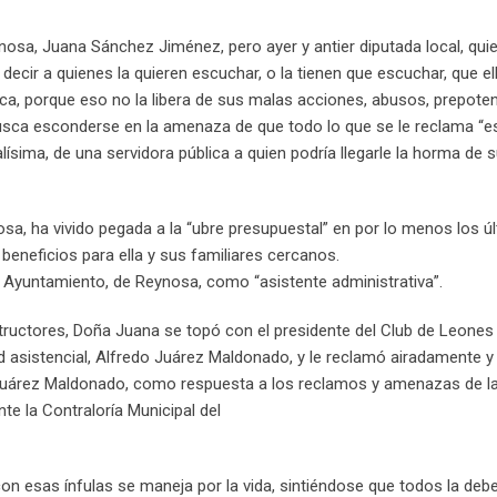
nosa, Juana Sánchez Jiménez, pero ayer y antier diputada local, qui
ecir a quienes la quieren escuchar, o la tienen que escuchar, que el
ca, porque eso no la libera de sus malas acciones, abusos, prepoten
usca esconderse en la amenaza de que todo lo que se le reclama “es
lísima, de una servidora pública a quien podría llegarle la horma de s
sa, ha vivido pegada a la “ubre presupuestal” en por lo menos los ú
beneficios para ella y sus familiares cercanos.
 Ayuntamiento, de Reynosa, como “asistente administrativa”.
ructores, Doña Juana se topó con el presidente del Club de Leones
ad asistencial, Alfredo Juárez Maldonado, y le reclamó airadamente 
o Juárez Maldonado, como respuesta a los reclamos y amenazas de la
nte la Contraloría Municipal del
on esas ínfulas se maneja por la vida, sintiéndose que todos la deb