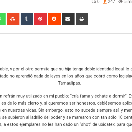
0
247
5 mi
W
S
T
P
R
S
P
h
t
u
i
e
h
r
a
u
m
n
d
a
i
t
m
b
t
d
r
n
s
b
l
e
i
e
t
a
l
r
r
t
v
p
e
e
i
p
U
s
a
le, y por el otro permite que su hija tenga doble identidad legal, lo
p
t
E
 estado no aprendió nada de leyes en los años que cobró como legisl
o
m
Tamaulipas.
n
a
i
n refrán muy utilizado en mi pueblo: “cría fama y échate a dormir”. E
l
 es de lo más cierto y, si queremos ser honestos, debiésemos aplic
s en nuestras vidas. Sin embargo, esto no sucede siempre así, y m
 se subieron al ladrillo del poder y se marearon con tan sólo 10 cen
 a estos ejemplares no les han dado un “shot” de ubicatex, para qu