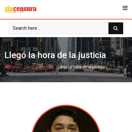
S
k
i
p
t
o
c
Llegó la hora de la justicia
o
n
-
-
Home
Óscar Contreras
Llegó la hora de la justicia
t
e
n
t