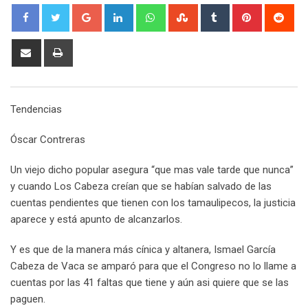
G
L
W
S
T
P
R
o
i
h
t
u
i
e
o
n
a
u
m
n
d
S
P
g
k
t
m
b
t
d
h
r
l
e
s
b
l
e
i
a
i
e
d
a
l
r
r
t
r
n
Tendencias
+
I
p
e
e
e
t
n
p
U
s
v
Óscar Contreras
p
t
i
o
a
Un viejo dicho popular asegura “que mas vale tarde que nunca”
n
E
y cuando Los Cabeza creían que se habían salvado de las
m
cuentas pendientes que tienen con los tamaulipecos, la justicia
a
aparece y está apunto de alcanzarlos.
i
l
Y es que de la manera más cínica y altanera, Ismael García
Cabeza de Vaca se amparó para que el Congreso no lo llame a
cuentas por las 41 faltas que tiene y aún asi quiere que se las
paguen.