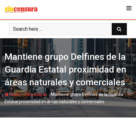
S
k
i
p
t
o
c
Mantiene grupo Delfines de la
o
n
Guardia Estatal proximidad en
t
e
áreas naturales y comerciales
n
t
-
-
Home
Tamaulipas
Mantiene grupo Delfines de la Guardia
Estatal proximidad en áreas naturales y comerciales