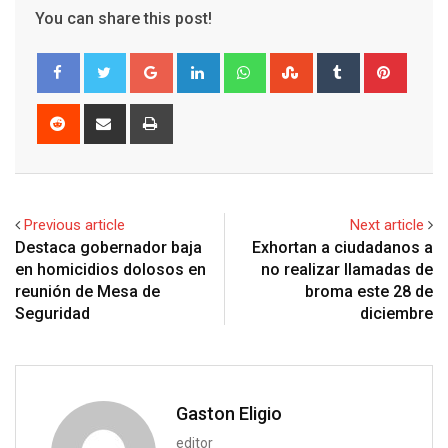
You can share this post!
G
L
W
S
T
P
o
i
h
t
u
i
o
n
a
u
m
n
R
S
P
g
k
t
m
b
t
e
h
r
l
e
s
b
l
e
d
a
i
e
d
a
l
r
r
d
r
n
+
I
p
e
e
i
e
t
Previous article
Next article
n
p
U
s
t
v
Destaca gobernador baja
Exhortan a ciudadanos a
p
t
i
en homicidios dolosos en
no realizar llamadas de
o
a
reunión de Mesa de
broma este 28 de
n
E
Seguridad
diciembre
m
a
i
l
Gaston Eligio
editor