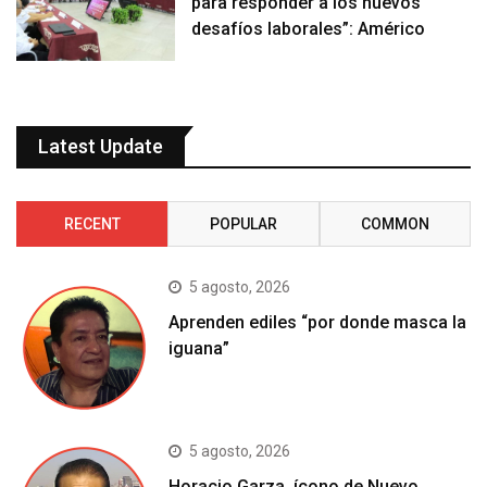
para responder a los nuevos
desafíos laborales”: Américo
Latest Update
RECENT
POPULAR
COMMON
5 agosto, 2026
Aprenden ediles “por donde masca la
iguana”
5 agosto, 2026
Horacio Garza, ícono de Nuevo