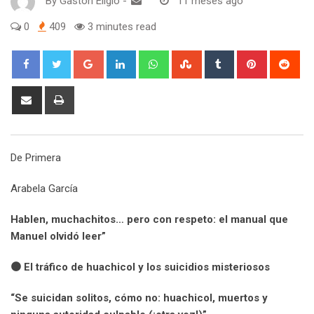
By
Gaston Eligio
-
11 meses ago
0
409
3 minutes read
G
L
W
S
T
P
R
o
i
h
t
u
i
e
o
n
a
u
m
n
d
S
P
g
k
t
m
b
t
d
h
r
l
e
s
b
l
e
i
a
i
e
d
a
l
r
r
t
r
n
De Primera
+
I
p
e
e
e
t
n
p
U
s
v
Arabela García
p
t
i
o
a
Hablen, muchachitos… pero con respeto: el manual que
n
E
Manuel olvidó leer”
m
a
🟠 El tráfico de huachicol y los suicidios misteriosos
i
l
“Se suicidan solitos, cómo no: huachicol, muertos y