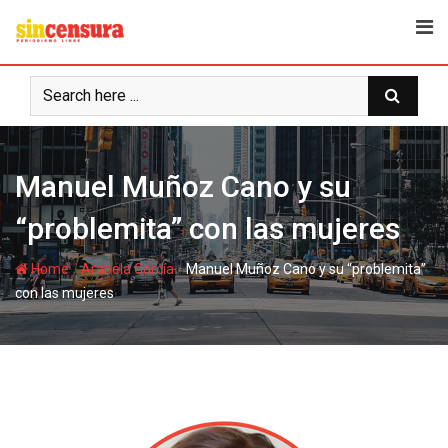
S
k
i
p
t
o
c
Manuel Muñoz Cano y su
o
n
“problemita” con las mujeres
t
e
-
-
Home
Arabela García
Manuel Muñoz Cano y su “problemita”
n
con las mujeres
t