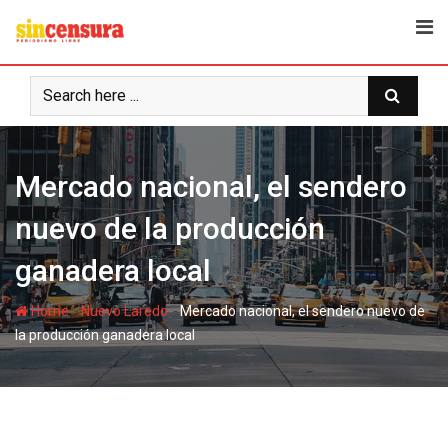
S
k
i
p
t
o
c
Mercado nacional, el sendero
o
n
nuevo de la producción
t
e
ganadera local
n
t
-
-
Home
Nuevo Laredo
Mercado nacional, el sendero nuevo de
la producción ganadera local