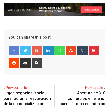
You can share this post!
G
L
W
S
T
P
o
i
h
t
u
i
o
n
a
u
m
n
R
S
P
g
k
t
m
b
t
e
h
r
l
e
s
b
l
e
d
a
i
e
d
a
l
r
r
d
r
n
+
I
p
e
e
i
e
t
Previous article
Next article
n
p
U
s
t
v
Urgen negocios ‘ancla’
Apertura de 310
p
t
i
para lograr la reactivación
comercios en el año,
o
a
de la comercialización
buen síntoma económico
n
E