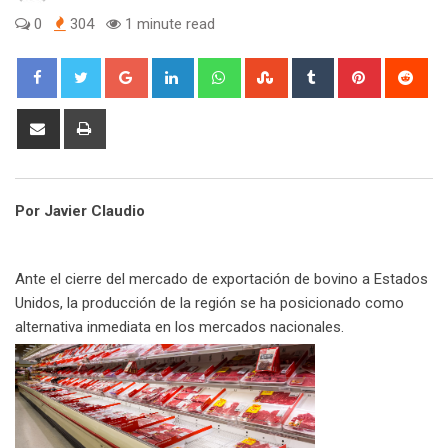
0
304
1 minute read
G
L
W
S
T
P
R
o
i
h
t
u
i
e
o
n
a
u
m
n
d
S
P
g
k
t
m
b
t
d
h
r
l
e
s
b
l
e
i
a
i
e
d
a
l
r
r
t
r
n
Por Javier Claudio
+
I
p
e
e
e
t
n
p
U
s
v
p
t
i
Ante el cierre del mercado de exportación de bovino a Estados
o
a
Unidos, la producción de la región se ha posicionado como
n
E
alternativa inmediata en los mercados nacionales.
m
a
i
l