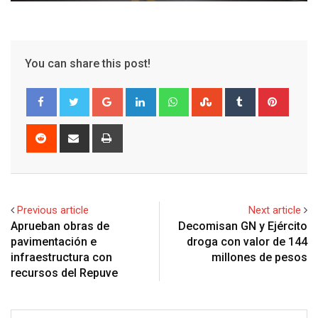
You can share this post!
G
L
W
S
T
P
o
i
h
t
u
i
o
n
a
u
m
n
R
S
P
g
k
t
m
b
t
e
h
r
l
e
s
b
l
e
d
a
i
e
d
a
l
r
r
d
r
n
+
I
p
e
e
i
e
t
Previous article
Next article
n
p
U
s
t
v
Aprueban obras de
Decomisan GN y Ejército
p
t
i
pavimentación e
droga con valor de 144
o
a
infraestructura con
millones de pesos
n
E
recursos del Repuve
m
a