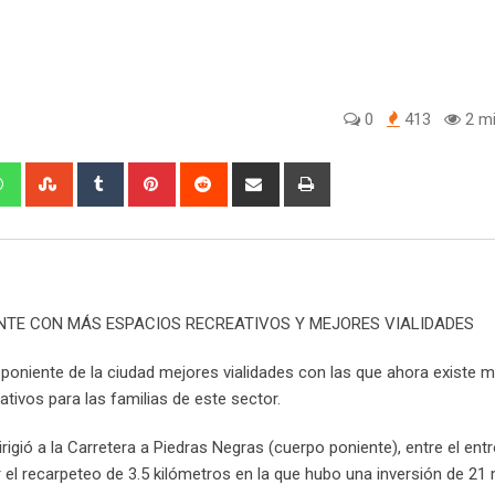
0
413
2 mi
W
S
T
P
R
S
P
h
t
u
i
e
h
r
a
u
m
n
d
a
i
t
m
b
t
d
r
n
s
b
l
e
i
e
t
a
l
r
r
t
v
ENTE CON MÁS ESPACIOS RECREATIVOS Y MEJORES VIALIDADES
p
e
e
i
p
U
s
a
l poniente de la ciudad mejores vialidades con las que ahora existe 
p
t
E
tivos para las familias de este sector.
o
m
n
a
irigió a la Carretera a Piedras Negras (cuerpo poniente), entre el ent
i
 el recarpeteo de 3.5 kilómetros en la que hubo una inversión de 21 
l