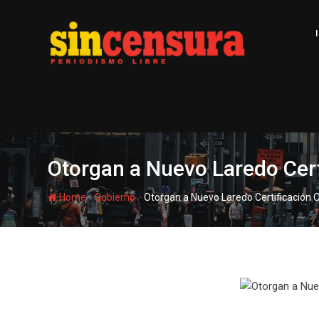
S
k
i
p
t
o
c
o
n
t
Otorgan a Nuevo Laredo Cer
e
n
-
-
Home
Gobierno
Otorgan a Nuevo Laredo Certificación
t