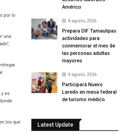
Américo
s por lo
4 agosto, 2026
Prepara DIF Tamaulipas
er una
actividades para
ado”,
conmemorar el mes de
las personas adultas
mayores
entregar
ar
4 agosto, 2026
Participará Nuevo
Laredo en mesa federal
 y es
de turismo médico
 donde
 en los que
Latest Update