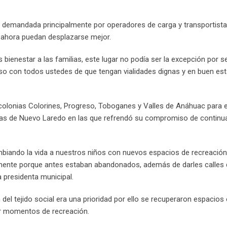
n demandada principalmente por operadores de carga y transportista
e ahora puedan desplazarse mejor.
bienestar a las familias, este lugar no podía ser la excepción por s
iso con todos ustedes de que tengan vialidades dignas y en buen est
s colonias Colorines, Progreso, Toboganes y Valles de Anáhuac para 
ilias de Nuevo Laredo en las que refrendó su compromiso de continu
biando la vida a nuestros niños con nuevos espacios de recreación
ente porque antes estaban abandonados, además de darles calles
a presidenta municipal.
del tejido social era una prioridad por ello se recuperaron espacios
ner momentos de recreación.