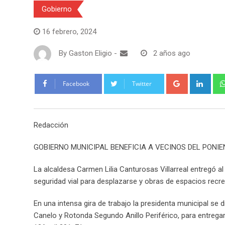
Gobierno
16 febrero, 2024
By
Gaston Eligio
-
2 años ago
G
L
Facebook
Twitter
o
i
o
n
g
k
Redacción
l
e
e
d
GOBIERNO MUNICIPAL BENEFICIA A VECINOS DEL PONI
+
I
n
La alcaldesa Carmen Lilia Canturosas Villarreal entregó a
seguridad vial para desplazarse y obras de espacios recrea
En una intensa gira de trabajo la presidenta municipal se d
Canelo y Rotonda Segundo Anillo Periférico, para entregar