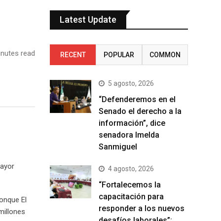
Latest Update
nutes read
RECENT
POPULAR
COMMON
5 agosto, 2026
“Defenderemos en el
Senado el derecho a la
información”, dice
senadora Imelda
Sanmiguel
mayor
4 agosto, 2026
“Fortalecemos la
capacitación para
ronque El
responder a los nuevos
millones
desafíos laborales”: