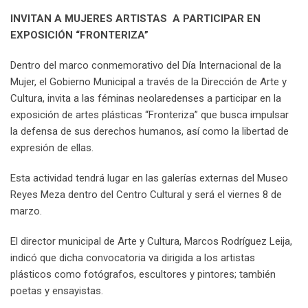
n
p
U
s
v
INVITAN A MUJERES ARTISTAS A PARTICIPAR EN
p
t
i
EXPOSICIÓN “FRONTERIZA”
o
a
n
E
Dentro del marco conmemorativo del Día Internacional de la
m
Mujer, el Gobierno Municipal a través de la Dirección de Arte y
a
Cultura, invita a las féminas neolaredenses a participar en la
i
exposición de artes plásticas “Fronteriza” que busca impulsar
l
la defensa de sus derechos humanos, así como la libertad de
expresión de ellas.
Esta actividad tendrá lugar en las galerías externas del Museo
Reyes Meza dentro del Centro Cultural y será el viernes 8 de
marzo.
El director municipal de Arte y Cultura, Marcos Rodríguez Leija,
indicó que dicha convocatoria va dirigida a los artistas
plásticos como fotógrafos, escultores y pintores; también
poetas y ensayistas.