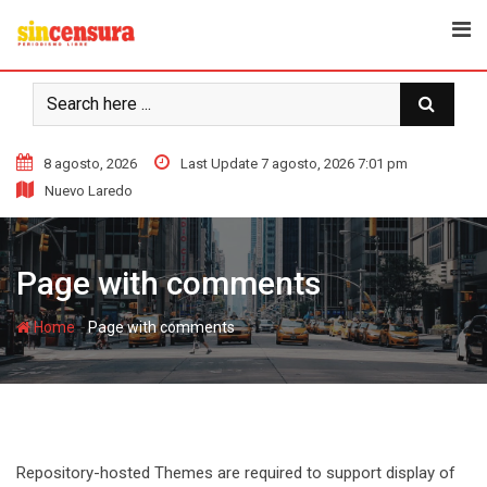
S
k
i
p
t
o
8 agosto, 2026
Last Update 7 agosto, 2026 7:01 pm
c
Nuevo Laredo
o
n
t
Page with comments
e
n
t
-
Home
Page with comments
Repository-hosted Themes are required to support display of