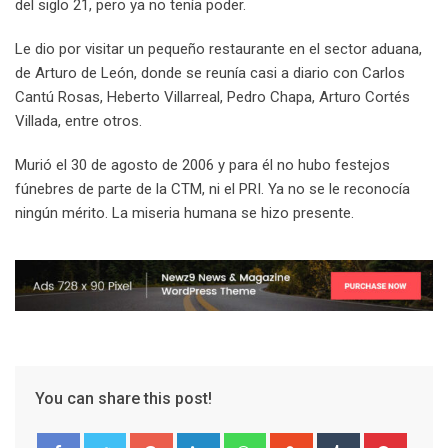
del siglo 21, pero ya no tenía poder.
Le dio por visitar un pequeño restaurante en el sector aduana,
de Arturo de León, donde se reunía casi a diario con Carlos
Cantú Rosas, Heberto Villarreal, Pedro Chapa, Arturo Cortés
Villada, entre otros.
Murió el 30 de agosto de 2006 y para él no hubo festejos
fúnebres de parte de la CTM, ni el PRI. Ya no se le reconocía
ningún mérito. La miseria humana se hizo presente.
You can share this post!
G
L
W
S
T
P