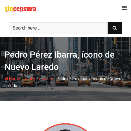
S
k
i
p
t
o
c
Pedro Pérez Ibarra, ícono de
o
n
Nuevo Laredo
t
e
-
-
Home
Raúl Hernández
Pedro Pérez Ibarra, ícono de Nuevo
n
Laredo
t