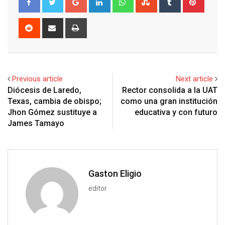
o
i
h
t
u
i
o
n
a
u
m
n
R
S
P
g
k
t
m
b
t
e
h
r
l
e
s
b
l
e
d
a
i
e
d
a
l
r
r
d
r
n
+
I
p
e
e
i
e
t
Previous article
Next article
n
p
U
s
t
v
Diócesis de Laredo,
Rector consolida a la UAT
p
t
i
Texas, cambia de obispo;
como una gran institución
o
a
Jhon Gómez sustituye a
educativa y con futuro
n
E
James Tamayo
m
a
i
l
Gaston Eligio
editor