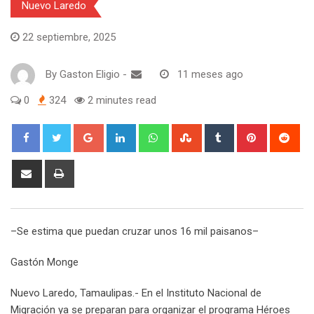
Nuevo Laredo
22 septiembre, 2025
By
Gaston Eligio
-
11 meses ago
0
324
2 minutes read
G
L
W
S
T
P
R
o
i
h
t
u
i
e
o
n
a
u
m
n
d
S
P
g
k
t
m
b
t
d
h
r
l
e
s
b
l
e
i
a
i
e
d
a
l
r
r
t
r
n
–Se estima que puedan cruzar unos 16 mil paisanos–
+
I
p
e
e
e
t
n
p
U
s
v
Gastón Monge
p
t
i
o
a
Nuevo Laredo, Tamaulipas.- En el Instituto Nacional de
n
E
Migración ya se preparan para organizar el programa Héroes