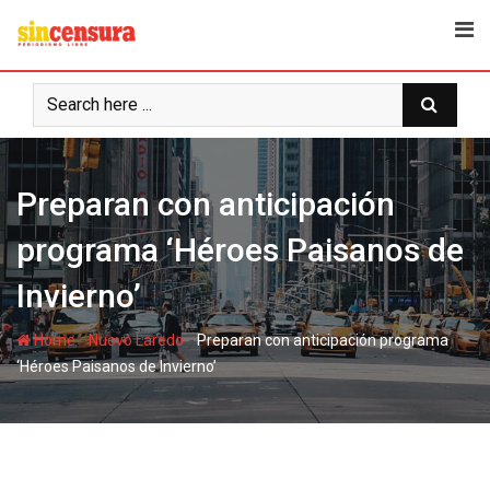
S
k
i
p
t
o
c
Preparan con anticipación
o
n
programa ‘Héroes Paisanos de
t
e
Invierno’
n
t
-
-
Home
Nuevo Laredo
Preparan con anticipación programa
‘Héroes Paisanos de Invierno’