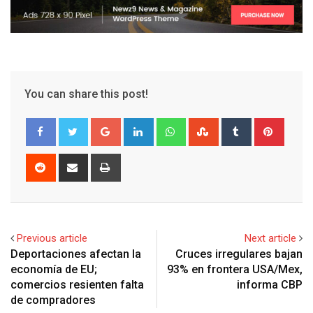
You can share this post!
G
L
W
S
T
P
o
i
h
t
u
i
o
n
a
u
m
n
R
S
P
g
k
t
m
b
t
e
h
r
l
e
s
b
l
e
d
a
i
e
d
a
l
r
r
d
r
n
+
I
p
e
e
i
e
t
Previous article
Next article
n
p
U
s
t
v
Deportaciones afectan la
Cruces irregulares bajan
p
t
i
economía de EU;
93% en frontera USA/Mex,
o
a
comercios resienten falta
informa CBP
n
E
de compradores
m