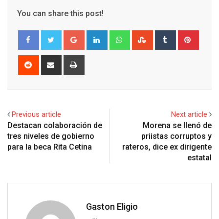
You can share this post!
G
L
W
S
T
P
o
i
h
t
u
i
o
n
a
u
m
n
R
S
P
g
k
t
m
b
t
e
h
r
l
e
s
b
l
e
d
a
i
e
d
a
l
r
r
d
r
n
+
I
p
e
e
i
e
t
Previous article
Next article
n
p
U
s
t
v
Destacan colaboración de
Morena se llenó de
p
t
i
tres niveles de gobierno
priistas corruptos y
o
a
para la beca Rita Cetina
rateros, dice ex dirigente
n
E
estatal
m
a
i
l
Gaston Eligio