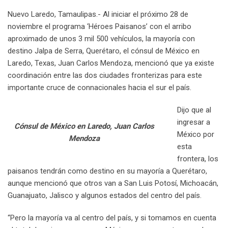
o
a
Nuevo Laredo, Tamaulipas.- Al iniciar el próximo 28 de
n
E
noviembre el programa ‘Héroes Paisanos’ con el arribo
m
aproximado de unos 3 mil 500 vehículos, la mayoría con
a
destino Jalpa de Serra, Querétaro, el cónsul de México en
i
Laredo, Texas, Juan Carlos Mendoza, mencionó que ya existe
l
coordinación entre las dos ciudades fronterizas para este
importante cruce de connacionales hacia el sur el país.
Dijo que al
ingresar a
Cónsul de México en Laredo, Juan Carlos
México por
Mendoza
esta
frontera, los
paisanos tendrán como destino en su mayoría a Querétaro,
aunque mencionó que otros van a San Luis Potosí, Michoacán,
Guanajuato, Jalisco y algunos estados del centro del país.
“Pero la mayoría va al centro del país, y si tomamos en cuenta