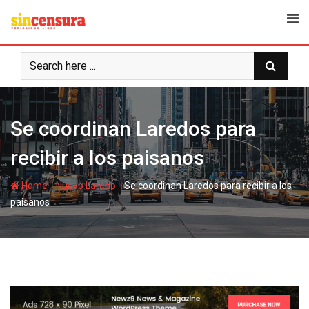
S
k
i
p
t
o
c
Se coordinan Laredos para
o
n
recibir a los paisanos
t
e
-
-
Home
Nuevo Laredo
Se coordinan Laredos para recibir a los
n
paisanos
t