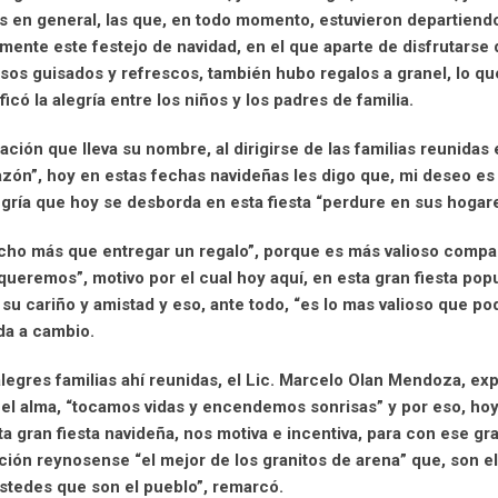
as en general, las que, en todo momento, estuvieron departiend
ente este festejo de navidad, en el que aparte de disfrutarse
osos guisados y refrescos, también hubo regalos a granel, lo qu
ficó la alegría entre los niños y los padres de familia.
ión que lleva su nombre, al dirigirse de las familias reunidas 
azón”, hoy en estas fechas navideñas les digo que, mi deseo es
legría que hoy se desborda en esta fiesta “perdure en sus hogar
ho más que entregar un regalo”, porque es más valioso compart
ueremos”, motivo por el cual hoy aquí, en esta gran fiesta pop
 su cariño y amistad y eso, ante todo, “es lo mas valioso que p
ada a cambio.
alegres familias ahí reunidas, el Lic. Marcelo Olan Mendoza, ex
l alma, “tocamos vidas y encendemos sonrisas” y por eso, hoy 
a gran fiesta navideña, nos motiva e incentiva, para con ese gra
ación reynosense “el mejor de los granitos de arena” que, son el
stedes que son el pueblo”, remarcó.