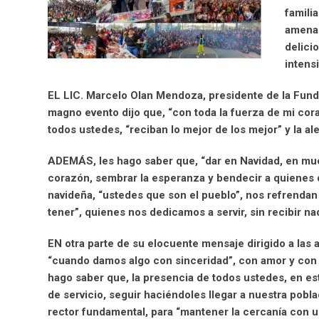
famili
amenam
delici
intensi
EL LIC. Marcelo Olan Mendoza, presidente de la Fundac
magno evento dijo que, “con toda la fuerza de mi cor
todos ustedes, “reciban lo mejor de los mejor” y la a
ADEMÁS, les hago saber que, “dar en Navidad, en muc
corazón, sembrar la esperanza y bendecir a quienes q
navideña, “ustedes que son el pueblo”, nos refrendan
tener”, quienes nos dedicamos a servir, sin recibir n
EN otra parte de su elocuente mensaje dirigido a las 
“cuando damos algo con sinceridad”, con amor y con e
hago saber que, la presencia de todos ustedes, en est
de servicio, seguir haciéndoles llegar a nuestra pobl
rector fundamental, para “mantener la cercanía con u