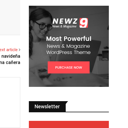
ext article
a navideña
ona cañera
Newsletter