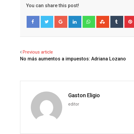
You can share this post!
G
L
W
S
T
o
i
h
t
u
Facebook
Twitter
o
n
a
u
m
g
k
t
m
b
l
e
s
b
l
Previous article
e
d
a
l
r
No más aumentos a impuestos: Adriana Lozano
+
I
p
e
n
p
U
p
o
n
Gaston Eligio
editor