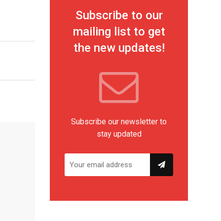
Subscribe to our
mailing list to get
the new updates!
Subscribe our newsletter to
stay updated