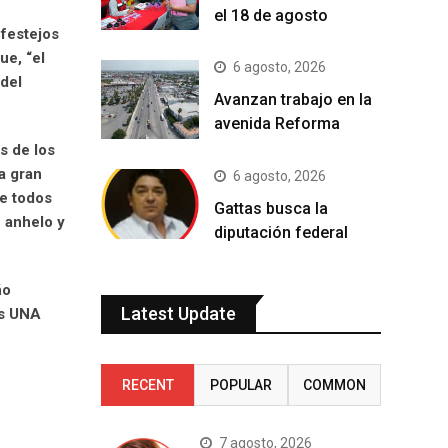
el 18 de agosto
 festejos
ue, “el
6 agosto, 2026
 del
Avanzan trabajo en la
avenida Reforma
s de los
a gran
6 agosto, 2026
re todos
Gattas busca la
 anhelo y
diputación federal
ño
Latest Update
es UNA
RECENT
POPULAR
COMMON
7 agosto, 2026