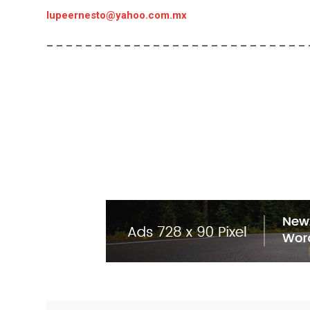
lupeernesto@yahoo.com.mx
– – – – – – – – – – – – – – – – – – – – – – – – – – – 