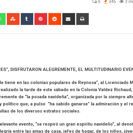
0
345
3 mi
W
S
T
P
R
S
P
h
t
u
i
e
h
r
a
u
m
n
d
a
i
t
m
b
t
d
r
n
s
b
l
e
i
e
t
a
l
r
r
t
v
p
e
e
i
p
U
s
a
RES”, DISFRUTARON ALEGREMENTE, EL MULTITUDINARIO EVE
p
t
E
o
m
e tiene en las colonias populares de Reynosa”, al Licenciado 
n
a
realizado la tarde de este sábado en la Colonia Valdez Richaud
i
gremente de “la posada navideña”, organizada por la siempre alt
l
 político que, a pulso “ha sabido ganarse” la admiración y el r
ilias de los diversos estratos sociales.
relevante evento, “se respiró un gran espíritu navideño”, al deno
alegría entre las amas de casa, jefes de hogar, de los niños, jóv