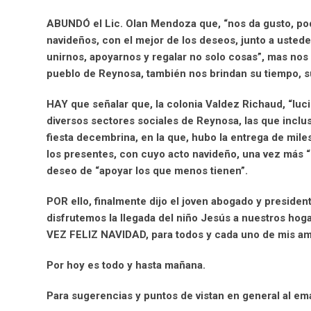
ABUNDÓ el Lic. Olan Mendoza que, “nos da gusto, pode
navideños, con el mejor de los deseos, junto a ustede
unirnos, apoyarnos y regalar no solo cosas”, mas nos
pueblo de Reynosa, también nos brindan su tiempo, su
HAY que señalar que, la colonia Valdez Richaud, “luci
diversos sectores sociales de Reynosa, las que incluso
fiesta decembrina, en la que, hubo la entrega de miles
los presentes, con cuyo acto navideño, una vez más “
deseo de “apoyar los que menos tienen”.
POR ello, finalmente dijo el joven abogado y presiden
disfrutemos la llegada del niño Jesús a nuestros hog
VEZ FELIZ NAVIDAD, para todos y cada uno de mis a
Por hoy es todo y hasta mañana.
Para sugerencias y puntos de vistan en general al ema