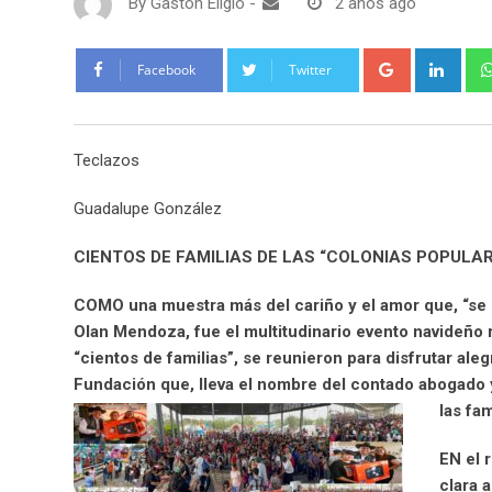
By
Gaston Eligio
-
2 años ago
G
L
Facebook
Twitter
o
i
o
n
g
k
Teclazos
l
e
e
d
Guadalupe González
+
I
n
CIENTOS DE FAMILIAS DE LAS “COLONIAS POPULA
COMO una muestra más del cariño y el amor que, “se l
Olan Mendoza, fue el multitudinario evento navideño 
“cientos de familias”, se reunieron para disfrutar ale
Fundación que, lleva el nombre del contado abogado y
las fam
EN el 
clara 