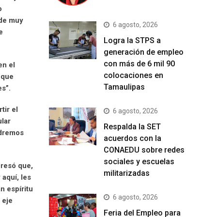
o
 de muy
6 agosto, 2026
e
Logra la STPS a
generación de empleo
con más de 6 mil 90
en el
colocaciones en
 que
Tamaulipas
es”.
ir el
6 agosto, 2026
ular
Respalda la SET
odremos
acuerdos con la
CONAEDU sobre redes
sociales y escuelas
presó que,
militarizadas
aquí, les
n espíritu
6 agosto, 2026
 eje
Feria del Empleo para