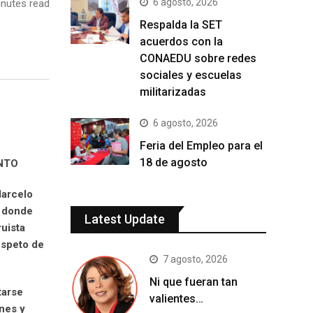
6 agosto, 2026
nutes read
Respalda la SET
acuerdos con la
CONAEDU sobre redes
sociales y escuelas
militarizadas
6 agosto, 2026
Feria del Empleo para el
18 de agosto
NTO
Marcelo
, donde
Latest Update
ruista
espeto de
7 agosto, 2026
Ni que fueran tan
tarse
valientes…
enes y