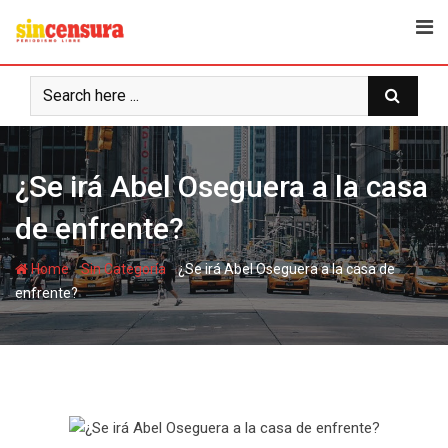
S
k
i
p
t
o
c
¿Se irá Abel Oseguera a la casa
o
n
de enfrente?
t
e
-
-
Home
Sin Categoría
¿Se irá Abel Oseguera a la casa de
n
enfrente?
t