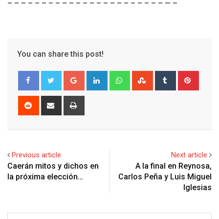
– – – – – – – – – – – – – – – – – – – – – – – — –
You can share this post!
G
L
W
S
T
P
o
i
h
t
u
i
o
n
a
u
m
n
R
S
P
g
k
t
m
b
t
e
h
r
l
e
s
b
l
e
d
a
i
e
d
a
l
r
r
d
r
n
+
I
p
e
e
i
e
t
Previous article
Next article
n
p
U
s
t
v
Caerán mitos y dichos en
A la final en Reynosa,
p
t
i
la próxima elección…
Carlos Peña y Luis Miguel
o
a
Iglesias
n
E
m