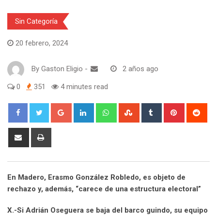
Sin Categoría
20 febrero, 2024
By
Gaston Eligio
-
2 años ago
0
351
4 minutes read
G
L
W
S
T
P
R
o
i
h
t
u
i
e
o
n
a
u
m
n
d
S
P
g
k
t
m
b
t
d
h
r
l
e
s
b
l
e
i
a
i
e
d
a
l
r
r
t
r
n
En Madero, Erasmo González Robledo, es objeto de
+
I
p
e
e
e
t
rechazo y, además, “carece de una estructura electoral”
n
p
U
s
v
p
t
i
X.-Si Adrián Oseguera se baja del barco guindo, su equipo
o
a