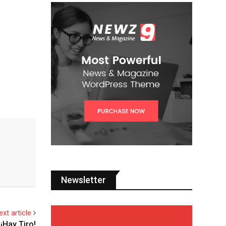
Newsletter
ext article
¡Hay Tiro!