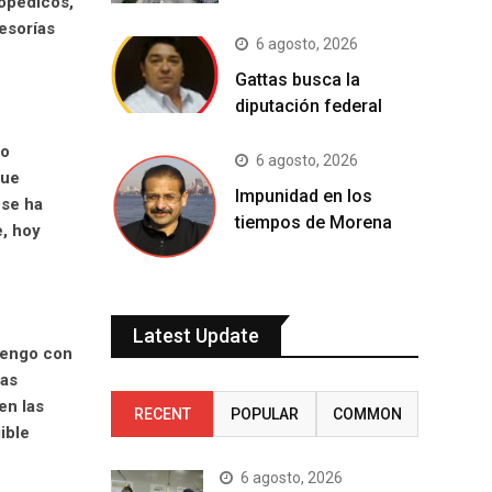
topédicos,
esorías
6 agosto, 2026
Gattas busca la
diputación federal
to
6 agosto, 2026
que
Impunidad en los
 se ha
tiempos de Morena
e, hoy
Latest Update
tengo con
las
en las
RECENT
POPULAR
COMMON
ible
6 agosto, 2026