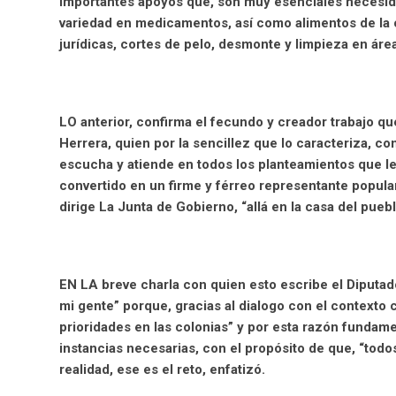
importantes apoyos que, son muy esenciales necesida
variedad en medicamentos, así como alimentos de la c
jurídicas, cortes de pelo, desmonte y limpieza en ár
LO anterior, confirma el fecundo y creador trabajo 
Herrera, quien por la sencillez que lo caracteriza, co
escucha y atiende en todos los planteamientos que le
convertido en un firme y férreo representante popular,
dirige La Junta de Gobierno, “allá en la casa del puebl
EN LA breve charla con quien esto escribe el Diputa
mi gente” porque, gracias al dialogo con el contexto
prioridades en las colonias” y por esta razón fundame
instancias necesarias, con el propósito de que, “todo
realidad, ese es el reto, enfatizó.