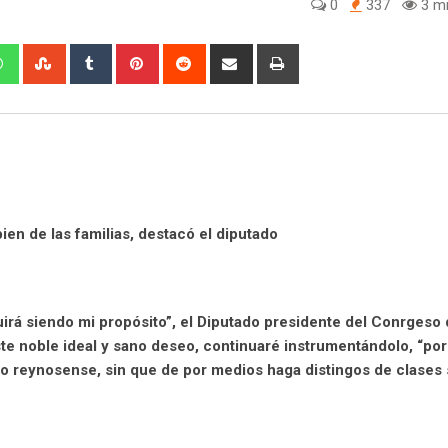
0
337
3 mi
W
S
T
P
R
S
P
h
t
u
i
e
h
r
a
u
m
n
d
a
i
t
m
b
t
d
r
n
s
b
l
e
i
e
t
a
l
r
r
t
v
p
e
e
i
p
U
s
a
ien de las familias, destacó el diputado
p
t
E
o
m
n
a
i
irá siendo mi propósito”, el Diputado presidente del Conrgeso
l
e noble ideal y sano deseo, continuaré instrumentándolo, “por
no reynosense, sin que de por medios haga distingos de clases 