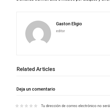
+
I
p
e
n
p
U
p
o
Gaston Eligio
n
editor
Related Articles
Deja un comentario
Tu dirección de correo electrónico no será