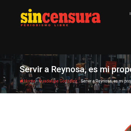
S
k
i
p
t
o
c
o
n
t
Servir a Reynosa, es mi prop
e
n
-
-
Home
Guadalupe González
Servir a Reynosa, es mi pr
t