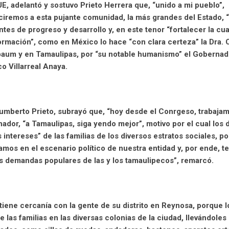
, adelantó y sostuvo Prieto Herrera que, “unido a mi pueblo”,
iremos a esta pujante comunidad, la más grandes del Estado, 
ntes de progreso y desarrollo y, en este tenor “fortalecer la cua
ormación”, como en México lo hace “con clara certeza” la Dra. 
aum y en Tamaulipas, por “su notable humanismo” el Gobernad
o Villarreal Anaya.
Humberto Prieto, subrayó que, “hoy desde el Conrgeso, trabaja
ador, “a Tamaulipas, siga yendo mejor”, motivo por el cual los 
intereses” de las familias de los diversos estratos sociales, p
tamos en el escenario político de nuestra entidad y, por ende, 
es demandas populares de las y los tamaulipecos”, remarcó.
iene cercanía con la gente de su distrito en Reynosa, porque l
las familias en las diversas colonias de la ciudad, llevándoles