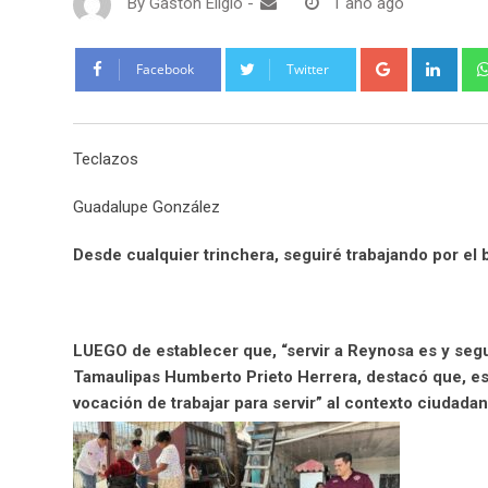
By
Gaston Eligio
-
1 año ago
G
L
Facebook
Twitter
o
i
o
n
g
k
Teclazos
l
e
e
d
Guadalupe González
+
I
n
Desde cualquier trinchera, seguiré trabajando por el b
LUEGO de establecer que, “servir a Reynosa es y segu
Tamaulipas Humberto Prieto Herrera, destacó que, est
vocación de trabajar para servir” al contexto ciudada