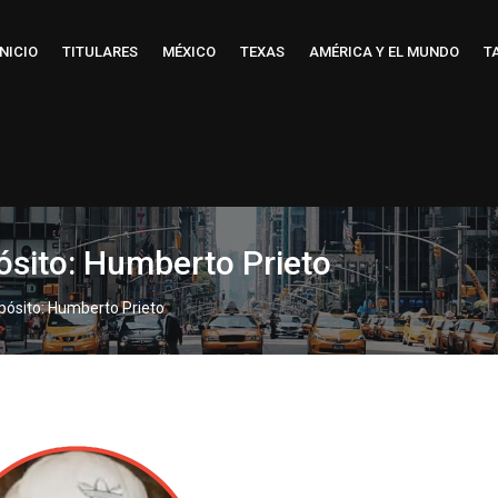
INICIO
TITULARES
MÉXICO
TEXAS
AMÉRICA Y EL MUNDO
T
ósito: Humberto Prieto
opósito: Humberto Prieto