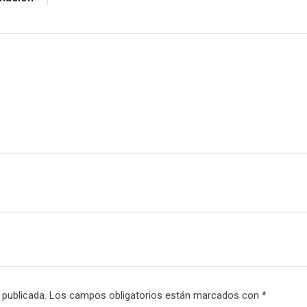
e
i
s
a
t
E
m
a
i
l
 publicada.
Los campos obligatorios están marcados con
*