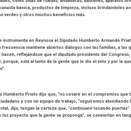
des, como sillas de ruedas, andaderas, bastones, aparatos or
anasta básica, productos de limpieza, incluso brindándoles as
eas verdes y otros muchos beneficios más.
que instrumenta en Reynosa el Diputado Humberto Armando Prie
n frecuencia mantiene abiertos diálogos con las familias, a las 
 hacen, reflejándose que el diputado presidente del Congreso,
 porque, está al tanto de la gente que le dio el voto y por la qu
o”.
do Humberto Prieto dijo que, “no cesaré en el compromiso que 
 ciudadano y con mi equipo de trabajo, “seguiremos atendiendo 
ntal, dijo, tengan la certeza que, “continuaré tocando puertas” 
s los proyecto que la gente se proponga”, se conviertan en tang