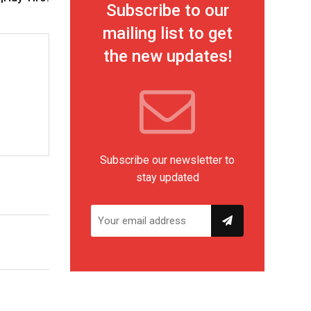
Subscribe to our
mailing list to get
the new updates!
Subscribe our newsletter to
stay updated