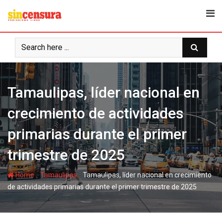
S
k
i
p
t
o
c
Tamaulipas, líder nacional en
o
n
crecimiento de actividades
t
e
primarias durante el primer
n
t
trimestre de 2025
-
-
Home
Tamaulipas
Tamaulipas, líder nacional en crecimiento
de actividades primarias durante el primer trimestre de 2025