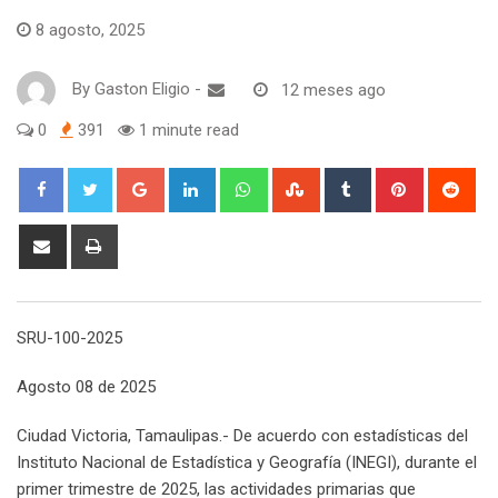
8 agosto, 2025
By
Gaston Eligio
-
12 meses ago
0
391
1 minute read
G
L
W
S
T
P
R
o
i
h
t
u
i
e
o
n
a
u
m
n
d
S
P
g
k
t
m
b
t
d
h
r
l
e
s
b
l
e
i
a
i
e
d
a
l
r
r
t
r
n
SRU-100-2025
+
I
p
e
e
e
t
n
p
U
s
v
Agosto 08 de 2025
p
t
i
o
a
Ciudad Victoria, Tamaulipas.- De acuerdo con estadísticas del
n
E
Instituto Nacional de Estadística y Geografía (INEGI), durante el
m
primer trimestre de 2025, las actividades primarias que