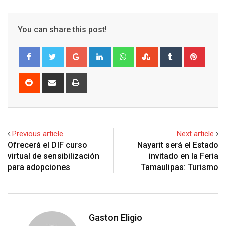
You can share this post!
G
L
W
S
T
P
o
i
h
t
u
i
o
n
a
u
m
n
R
S
P
g
k
t
m
b
t
e
h
r
l
e
s
b
l
e
d
a
i
e
d
a
l
r
r
d
r
n
+
I
p
e
e
i
e
t
Previous article
Next article
n
p
U
s
t
v
Ofrecerá el DIF curso
Nayarit será el Estado
p
t
i
virtual de sensibilización
invitado en la Feria
o
a
para adopciones
Tamaulipas: Turismo
n
E
m
a
i
Gaston Eligio
l