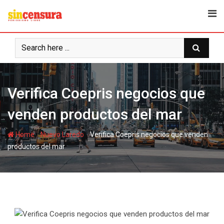
S
k
i
p
t
o
c
Verifica Coepris negocios que
o
n
venden productos del mar
t
e
-
-
Home
Nuevo Laredo
Verifica Coepris negocios que venden
n
productos del mar
t