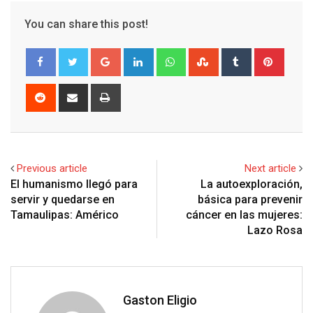
You can share this post!
G
L
W
S
T
P
o
i
h
t
u
i
o
n
a
u
m
n
R
S
P
g
k
t
m
b
t
e
h
r
l
e
s
b
l
e
d
a
i
e
d
a
l
r
r
d
r
n
+
I
p
e
e
i
e
t
Previous article
Next article
n
p
U
s
t
v
El humanismo llegó para
La autoexploración,
p
t
i
servir y quedarse en
básica para prevenir
o
a
Tamaulipas: Américo
cáncer en las mujeres:
n
E
Lazo Rosa
m
a
i
l
Gaston Eligio