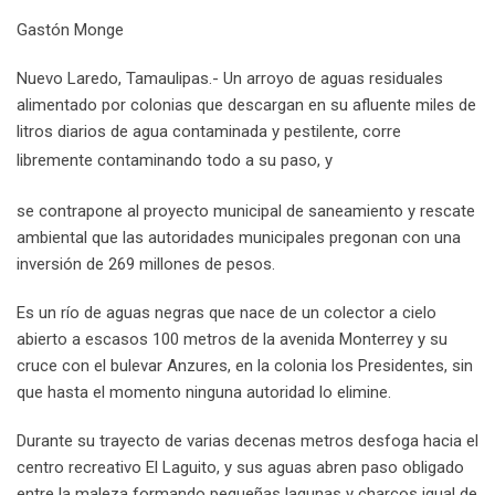
n
p
U
s
v
Gastón Monge
p
t
i
o
a
Nuevo Laredo, Tamaulipas.- Un arroyo de aguas residuales
n
E
alimentado por colonias que descargan en su afluente miles de
m
litros diarios de agua contaminada y pestilente, corre
a
libremente contaminando todo a su paso, y
i
l
se contrapone al proyecto municipal de saneamiento y rescate
ambiental que las autoridades municipales pregonan con una
inversión de 269 millones de pesos.
Es un río de aguas negras que nace de un colector a cielo
abierto a escasos 100 metros de la avenida Monterrey y su
cruce con el bulevar Anzures, en la colonia los Presidentes, sin
que hasta el momento ninguna autoridad lo elimine.
Durante su trayecto de varias decenas metros desfoga hacia el
centro recreativo El Laguito, y sus aguas abren paso obligado
entre la maleza formando pequeñas lagunas y charcos igual de