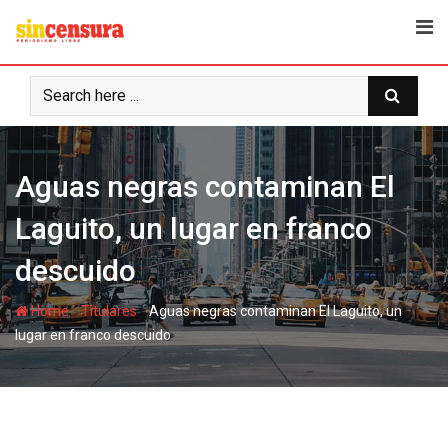
S
k
i
p
t
o
c
Aguas negras contaminan El
o
n
Laguito, un lugar en franco
t
e
descuido
n
t
-
-
Home
Titulares
Aguas negras contaminan El Laguito, un
lugar en franco descuido