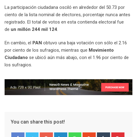
La participación ciudadana osciló en alrededor del 50.73 por
ciento de la lista nominal de electores, porcentaje nunca antes
registrado. El total de votos en esta contienda electoral fue
de
un millón 244 mil 124
.
En cambio, el
PAN
obtuvo una baja votación con sólo el 2.16
por ciento de los sufragios, mientras que
Movimiento
Ciudadano
se ubicó aún más abajo, con el 1.96 por ciento de
los sufragios.
You can share this post!
G
L
W
S
T
P