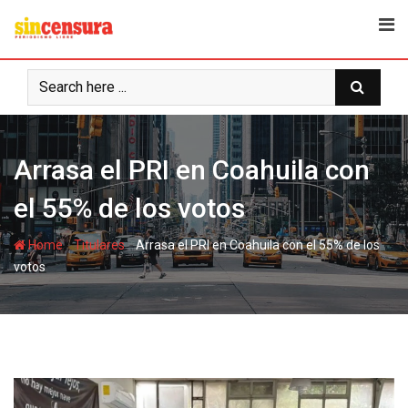
S
k
i
p
t
o
c
Arrasa el PRI en Coahuila con
o
n
el 55% de los votos
t
e
-
-
Home
Titulares
Arrasa el PRI en Coahuila con el 55% de los
n
votos
t