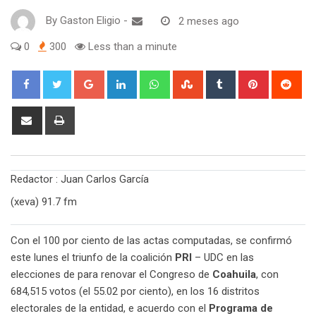
By
Gaston Eligio
-
2 meses ago
0
300
Less than a minute
G
L
W
S
T
P
R
o
i
h
t
u
i
e
o
n
a
u
m
n
d
S
P
g
k
t
m
b
t
d
h
r
l
e
s
b
l
e
i
a
i
e
d
a
l
r
r
t
r
n
Redactor : Juan Carlos García
+
I
p
e
e
e
t
n
p
U
s
v
(xeva) 91.7 fm
p
t
i
o
a
Con el 100 por ciento de las actas computadas, se confirmó
n
E
este lunes el triunfo de la coalición
PRI
– UDC en las
m
elecciones de para renovar el Congreso de
Coahuila
, con
a
684,515 votos (el 55.02 por ciento), en los 16 distritos
i
electorales de la entidad, e acuerdo con el
Programa de