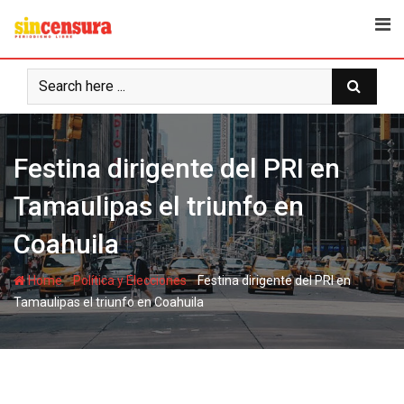
S
k
i
p
t
o
c
Festina dirigente del PRI en
o
n
Tamaulipas el triunfo en
t
e
Coahuila
n
t
-
-
Home
Política y Elecciones
Festina dirigente del PRI en
Tamaulipas el triunfo en Coahuila