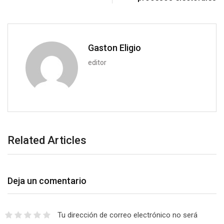
o
a
n
E
m
a
Gaston Eligio
i
editor
l
Related Articles
Deja un comentario
Tu dirección de correo electrónico no será