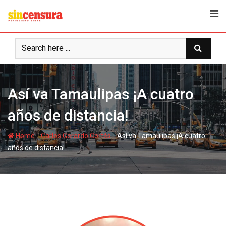
S
k
i
p
t
o
c
Así va Tamaulipas ¡A cuatro
o
n
años de distancia!
t
e
-
-
Home
Carlos Gerardo Cortés
Así va Tamaulipas ¡A cuatro
n
años de distancia!
t