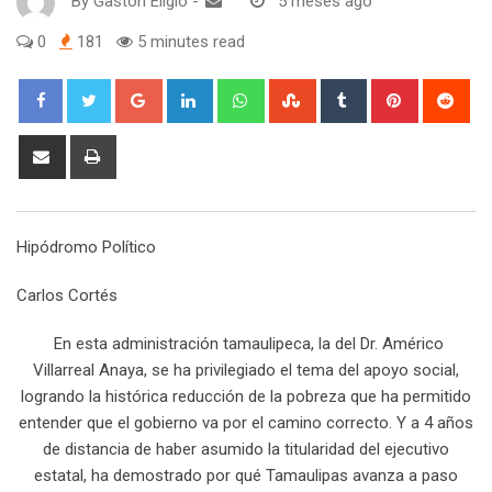
By
Gaston Eligio
-
5 meses ago
0
181
5 minutes read
G
L
W
S
T
P
R
o
i
h
t
u
i
e
o
n
a
u
m
n
d
S
P
g
k
t
m
b
t
d
h
r
l
e
s
b
l
e
i
a
i
e
d
a
l
r
r
t
r
n
Hipódromo Político
+
I
p
e
e
e
t
n
p
U
s
v
Carlos Cortés
p
t
i
o
a
En esta administración tamaulipeca, la del Dr. Américo
n
E
Villarreal Anaya, se ha privilegiado el tema del apoyo social,
m
logrando la histórica reducción de la pobreza que ha permitido
a
entender que el gobierno va por el camino correcto. Y a 4 años
i
de distancia de haber asumido la titularidad del ejecutivo
l
estatal, ha demostrado por qué Tamaulipas avanza a paso