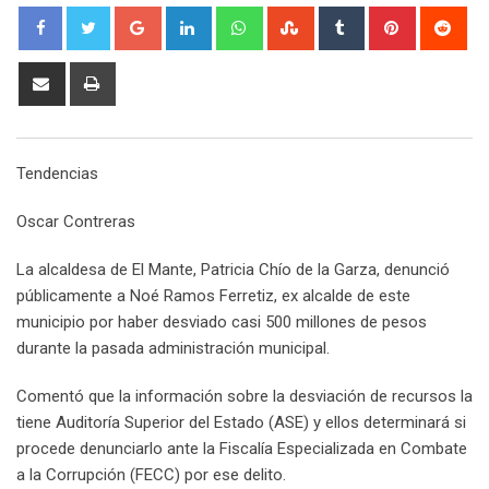
G
L
W
S
T
P
R
o
i
h
t
u
i
e
o
n
a
u
m
n
d
S
P
g
k
t
m
b
t
d
h
r
l
e
s
b
l
e
i
a
i
e
d
a
l
r
r
t
r
n
Tendencias
+
I
p
e
e
e
t
n
p
U
s
v
Oscar Contreras
p
t
i
o
a
La alcaldesa de El Mante, Patricia Chío de la Garza, denunció
n
E
públicamente a Noé Ramos Ferretiz, ex alcalde de este
m
municipio por haber desviado casi 500 millones de pesos
a
durante la pasada administración municipal.
i
l
Comentó que la información sobre la desviación de recursos la
tiene Auditoría Superior del Estado (ASE) y ellos determinará si
procede denunciarlo ante la Fiscalía Especializada en Combate
a la Corrupción (FECC) por ese delito.