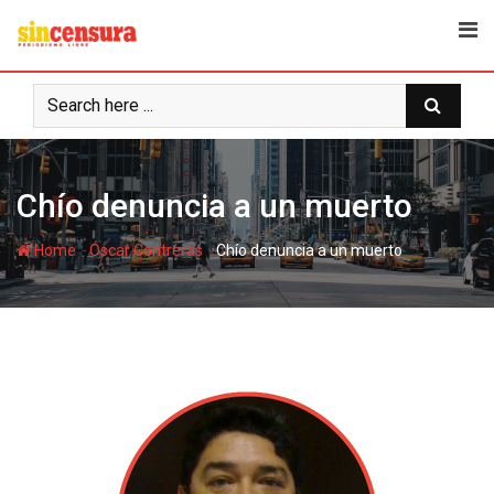
S
k
i
p
t
o
c
Chío denuncia a un muerto
o
n
-
-
Home
Óscar Contreras
Chío denuncia a un muerto
t
e
n
t