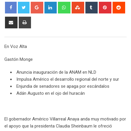
G
L
W
S
T
P
R
o
i
h
t
u
i
e
o
n
a
u
m
n
d
S
P
g
k
t
m
b
t
d
h
r
l
e
s
b
l
e
i
a
i
e
d
a
l
r
r
t
r
n
En Voz Alta
+
I
p
e
e
e
t
n
p
U
s
v
Gastón Monge
p
t
i
o
a
Anuncia inauguración de la ANAM en NLD
n
E
Impulsa Américo el desarrollo regional del norte y sur
m
Enjundia de senadores se apaga por escándalos
a
Adán Augusto en el ojo del huracán
i
l
El gobernador Américo Villarreal Anaya anda muy motivado por
el apoyo que la presidenta Claudia Sheinbaum le ofreció