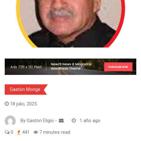
Gastón Monge
18 julio, 2025
By
Gaston Eligio
-
1 año ago
0
441
7 minutes read