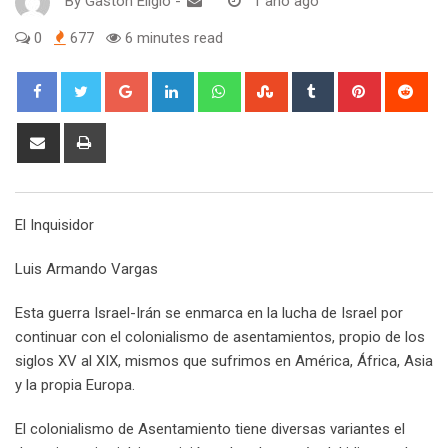
By
Gaston Eligio
-
1 año ago
0
677
6 minutes read
G
L
W
S
T
P
R
o
i
h
t
u
i
e
o
n
a
u
m
n
d
S
P
g
k
t
m
b
t
d
h
r
l
e
s
b
l
e
i
a
i
e
d
a
l
r
r
t
r
n
El Inquisidor
+
I
p
e
e
e
t
n
p
U
s
v
Luis Armando Vargas
p
t
i
o
a
Esta guerra Israel-Irán se enmarca en la lucha de Israel por
n
E
continuar con el colonialismo de asentamientos, propio de los
m
siglos XV al XIX, mismos que sufrimos en América, África, Asia
a
y la propia Europa.
i
l
El colonialismo de Asentamiento tiene diversas variantes el