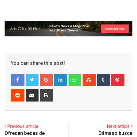
You can share this post!
G
L
W
S
T
P
o
i
h
t
u
i
o
n
a
u
m
n
R
S
P
g
k
t
m
b
t
e
h
r
l
e
s
b
l
e
d
a
i
e
d
a
l
r
r
d
r
n
+
I
p
e
e
i
e
t
Previous article
Next article
n
p
U
s
t
v
Ofrecen becas de
Dámaso busca
p
t