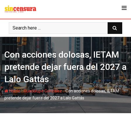
S
k
i
p
t
o
c
Con acciones dolosas, IETAM
o
n
pretende dejar fuera del 2027 a
t
e
Lalo Gattás
n
t
-
-
Home
Guadalupe González
Con acciones dolosas, IETAM
pretende dejar fuera del 2027 a Lalo Gattás