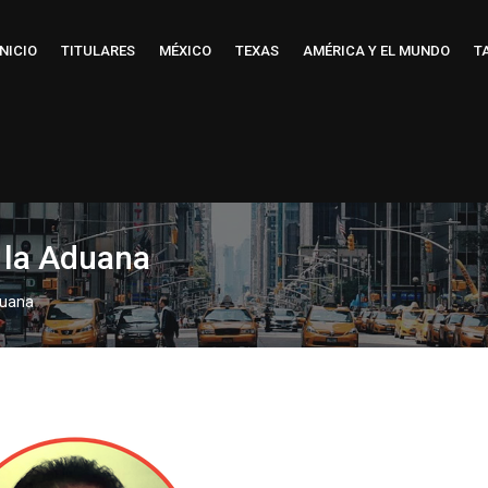
INICIO
TITULARES
MÉXICO
TEXAS
AMÉRICA Y EL MUNDO
T
a la Aduana
duana