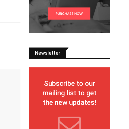
Newsletter
Subscribe to our
mailing list to get
the new updates!