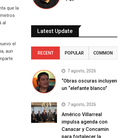
ta que la
lómetros
 al
Latest Update
nuevo el
ia, aun
RECENT
POPULAR
COMMON
omparte
7 agosto, 2026
“Obras oscuras incluyen
un “elefante blanco”
7 agosto, 2026
Américo Villarreal
impulsa agenda con
Canacar y Concamin
para fortalecer la