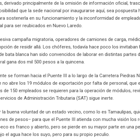
 derivado principalmente de la omisión de información oficial, trasc
ibilidad que la sede nacional por inaugurarse aquí, sea pospuesta h
ara sostenerla en su funcionamiento y la inconformidad de emplead
ral para ser reubicados en Nuevo Laredo.
gresiva campaña migratoria, operadores de camiones de carga, médi
ción de residir allá. Los chóferes, todavía hace poco los invitaban
e de bata blanca han sido convencidos de laborar en distintas partes 
al gana dos mil 500 pesos a la quincena.
te se forman hacia el Puente III a lo largo de la Carretera Piedras 
no abre los 19 módulos de exportación por falta de personal, que e
 de 150 empleados se requieren para la operación de módulos, revi
rvicios de Administración Tributaria (SAT) sigue inerte.
r la buena voluntad de un estado vecino, como lo es Tamaulipas, qu
nes de pesos– para que el Puente III atienda con mucha visión los
peco es franco y abierto, pero se pierde en su mayor parte en una p
jo el agua hace los suyo, pero para su propio peculio.