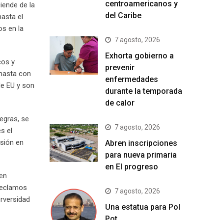
centroamericanos y
iende de la
del Caribe
asta el
os en la
7 agosto, 2026
Exhorta gobierno a
cos y
prevenir
 hasta con
enfermedades
de EU y son
durante la temporada
de calor
Negras, se
7 agosto, 2026
s el
sión en
Abren inscripciones
para nueva primaria
en El progreso
ien
 reclamos
7 agosto, 2026
erversidad
Una estatua para Pol
Pot