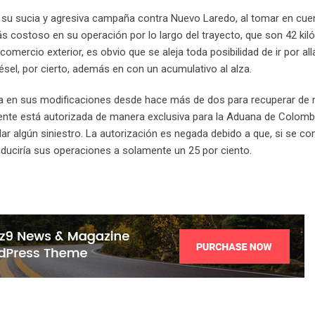
 su sucia y agresiva campaña contra Nuevo Laredo, al tomar en cuen
más costoso en su operación por lo largo del trayecto, que son 42 ki
mercio exterior, es obvio que se aleja toda posibilidad de ir por allá
el, por cierto, además en con un acumulativo al alza.
a en sus modificaciones desde hace más de dos para recuperar de 
mente está autorizada de manera exclusiva para la Aduana de Colomb
r algún siniestro. La autorización es negada debido a que, si se c
educiría sus operaciones a solamente un 25 por ciento.