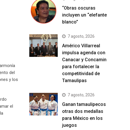
“Obras oscuras
incluyen un “elefante
blanco”
7 agosto, 2026
Américo Villarreal
impulsa agenda con
Canacar y Concamin
 armonía
para fortalecer la
ento del
competitividad de
ones y los
Tamaulipas
7 agosto, 2026
ardo
Ganan tamaulipecos
amar el
otras dos medallas
la
para México en los
juegos