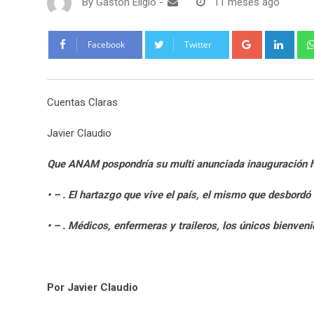
By
Gaston Eligio
-
11 meses ago
G
L
Facebook
Twitter
o
i
o
n
g
k
Cuentas Claras
l
e
e
d
Javier Claudio
+
I
n
Que ANAM pospondría su multi anunciada inauguración
• – . El hartazgo que vive el país, el mismo que desb
• – . Médicos, enfermeras y traileros, los únicos bie
Por Javier Claudio