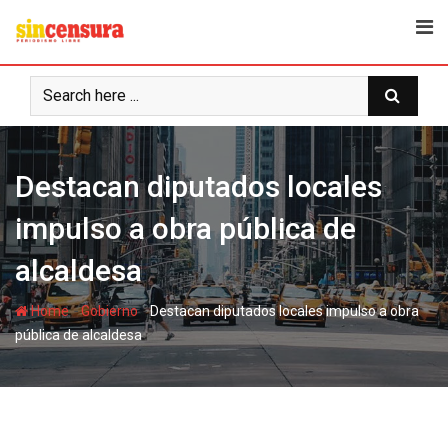
S
k
i
p
t
o
c
Destacan diputados locales
o
n
impulso a obra pública de
t
e
alcaldesa
n
t
-
-
Home
Gobierno
Destacan diputados locales impulso a obra
pública de alcaldesa