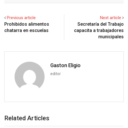
d
a
i
e
d
a
l
r
r
d
r
n
+
I
p
e
e
i
e
t
Previous article
Next article
n
p
U
s
t
v
Prohibidos alimentos
Secretaría del Trabajo
p
t
i
chatarra en escuelas
capacita a trabajadores
o
a
municipales
n
E
m
a
i
Gaston Eligio
l
editor
Related Articles