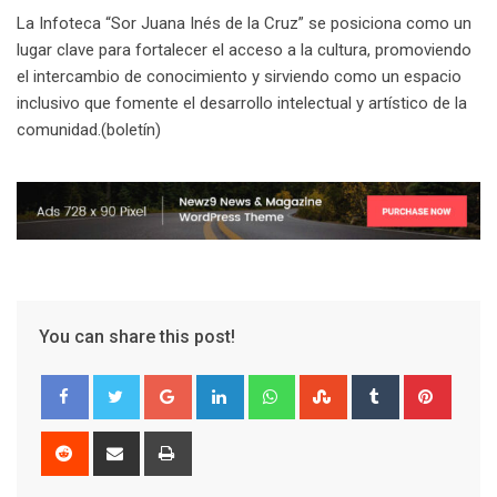
La Infoteca “Sor Juana Inés de la Cruz” se posiciona como un
lugar clave para fortalecer el acceso a la cultura, promoviendo
el intercambio de conocimiento y sirviendo como un espacio
inclusivo que fomente el desarrollo intelectual y artístico de la
comunidad.(boletín)
You can share this post!
G
L
W
S
T
P
o
i
h
t
u
i
o
n
a
u
m
n
R
S
P
g
k
t
m
b
t
e
h
r
l
e
s
b
l
e