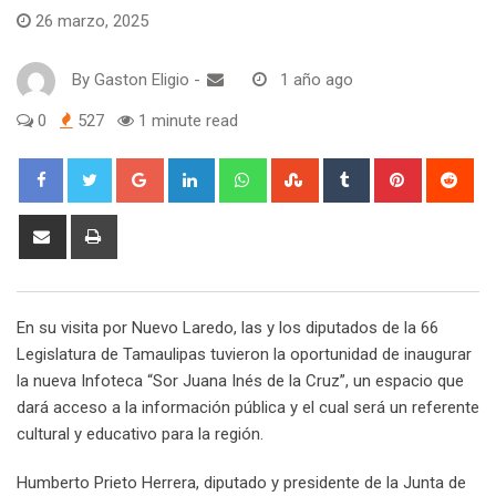
26 marzo, 2025
By
Gaston Eligio
-
1 año ago
0
527
1 minute read
G
L
W
S
T
P
R
o
i
h
t
u
i
e
o
n
a
u
m
n
d
S
P
g
k
t
m
b
t
d
h
r
l
e
s
b
l
e
i
a
i
e
d
a
l
r
r
t
r
n
En su visita por Nuevo Laredo, las y los diputados de la 66
+
I
p
e
e
e
t
Legislatura de Tamaulipas tuvieron la oportunidad de inaugurar
n
p
U
s
v
la nueva Infoteca “Sor Juana Inés de la Cruz”, un espacio que
p
t
i
dará acceso a la información pública y el cual será un referente
o
a
cultural y educativo para la región.
n
E
m
Humberto Prieto Herrera, diputado y presidente de la Junta de
a