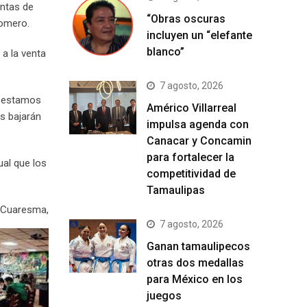
entas de
“Obras oscuras
Romero.
incluyen un “elefante
blanco”
 a la venta
7 agosto, 2026
y estamos
Américo Villarreal
s bajarán
impulsa agenda con
Canacar y Concamin
para fortalecer la
ual que los
competitividad de
Tamaulipas
a Cuaresma,
7 agosto, 2026
Ganan tamaulipecos
otras dos medallas
para México en los
juegos