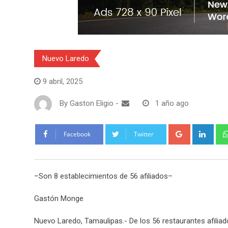
Nuevo Laredo
9 abril, 2025
By
Gaston Eligio
-
1 año ago
G
L
Facebook
Twitter
o
i
o
n
g
k
–Son 8 establecimientos de 56 afiliados–
l
e
e
d
Gastón Monge
+
I
n
Nuevo Laredo, Tamaulipas.- De los 56 restaurantes afiliad