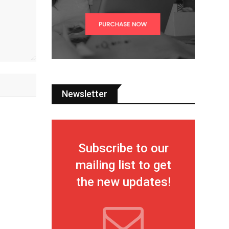
Newsletter
Subscribe to our
mailing list to get
the new updates!