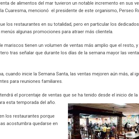
venta de alimentos del mar tuvieron un notable incremento en sus v
o
m
ió la Cuaresma, mencionó el presidente de este organismo, Perseo 
n
a
i
ue los restaurantes en su totalidad, pero en particular los dedicados
l
s menús algunas promociones para atraer más clientela.
e mariscos tienen un volumen de ventas más amplio que el resto, 
tero tras señalar que durante los días de la semana mayor las venta
a, cuando inicie la Semana Santa, las ventas mejoren aún más, al ig
ntes para reuniones familiares.
ndrá el porcentaje de ventas que se ha tenido desde el inicio de l
ara esta temporada del año.
en los restaurantes porque
onas acostumbra quedarse en