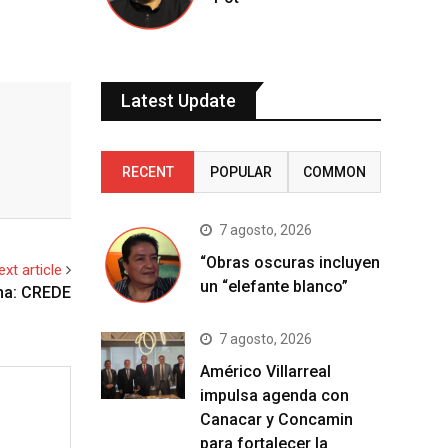
Latest Update
RECENT
POPULAR
COMMON
7 agosto, 2026
“Obras oscuras incluyen
ext article
un “elefante blanco”
ona: CREDE
7 agosto, 2026
Américo Villarreal
impulsa agenda con
Canacar y Concamin
para fortalecer la