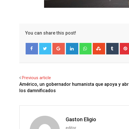
You can share this post!
G
L
W
S
T
o
i
h
t
u
Facebook
Twitter
o
n
a
u
m
g
k
t
m
b
l
e
s
b
l
Previous article
e
d
a
l
r
Américo, un gobernador humanista que apoya y abr
+
I
p
e
los damnificados
n
p
U
p
o
n
Gaston Eligio
editor