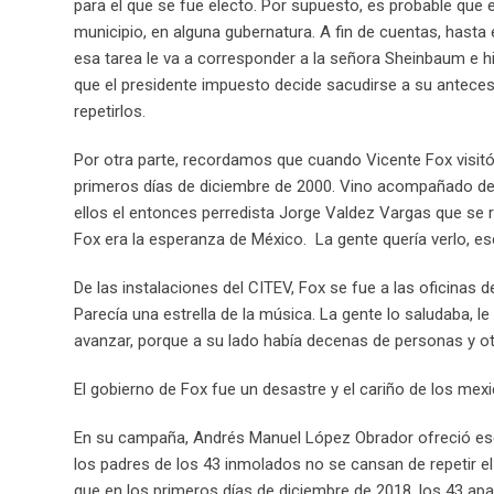
para el que se fue electo. Por supuesto, es probable que e
municipio, en alguna gubernatura. A fin de cuentas, hasta
esa tarea le va a corresponder a la señora Sheinbaum e 
que el presidente impuesto decide sacudirse a su antece
repetirlos.
Por otra parte, recordamos que cuando Vicente Fox visitó 
primeros días de diciembre de 2000. Vino acompañado de
ellos el entonces perredista Jorge Valdez Vargas que se 
Fox era la esperanza de México. La gente quería verlo, esc
De las instalaciones del CITEV, Fox se fue a las oficinas de
Parecía una estrella de la música. La gente lo saludaba, le
avanzar, porque a su lado había decenas de personas y otr
El gobierno de Fox fue un desastre y el cariño de los me
En su campaña, Andrés Manuel López Obrador ofreció es
los padres de los 43 inmolados no se cansan de repetir el e
que en los primeros días de diciembre de 2018, los 43 ap