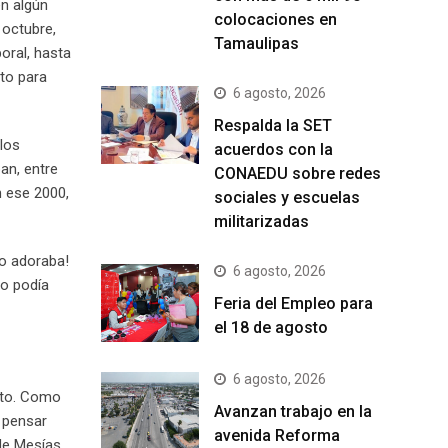
en algún
colocaciones en
 octubre,
Tamaulipas
oral, hasta
to para
6 agosto, 2026
Respalda la SET
 los
acuerdos con la
an, entre
CONAEDU sobre redes
n ese 2000,
sociales y escuelas
militarizadas
lo adoraba!
6 agosto, 2026
no podía
Feria del Empleo para
el 18 de agosto
6 agosto, 2026
ato. Como
Avanzan trabajo en la
a pensar
avenida Reforma
 de Mesías