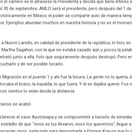
n el camino se le atraviese la Presidenta y decida que tiene interés 
 el 30 de septiembre, AMLO será el presidente, pero después del 1 de
históricamente en México el poder se comparte solo de manera temp
sor. Ejemplos abundan muchos en nuestra historia y no es el momen
a Nuevo Laredo, en calidad de presidente de la república, lo hizo en
 Martha Sagahún, con la que no estaba casado aún y pocos la pelab
retrató junto a ella, foto que seguramente después destruyó. Pero e
ucharlo y de ser posible tocarlo.
 Migración en el puente 1 y ahí fue la locura. La gente no lo quería, ¡
 tocaba el brazo, la espalda, lo que fuera. Y él se dejaba querer. Fox 
os cientos lo veían desde la distancia.
xicanos se acabó.
clarecer el caso Ayotzinapa y se comprometió a hacerlo de inmedi
stribillo de que “vivos se los llevaron, vivos los queremos”, llegue 
arecerían vivos, nada más para demostrarle a Enrique Krauze que lo