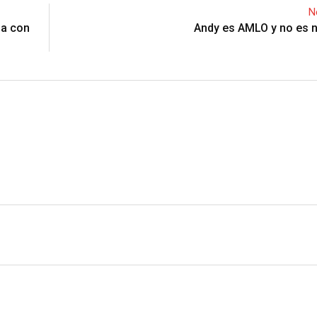
e
i
e
t
N
r
t
v
na con
Andy es AMLO y no es 
e
i
s
a
t
E
m
a
i
l