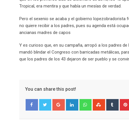
Tropical, era mentira y que había un mesías de verdad.
Pero el sexenio se acaba y el gobierno lopezobradorista f
no quiere recibir a los padres, pues su agenda está ocup
ancianas madres de capos
Y es curioso que, en su campaña, arropó a los padres de l
mandó blindar el Congreso con barricadas metálicas, para
que los padres de los 43 dejaron de ser pueblo y se conv
You can share this post!
G
L
W
S
T
o
i
h
t
u
Facebook
Twitter
o
n
a
u
m
g
k
t
m
b