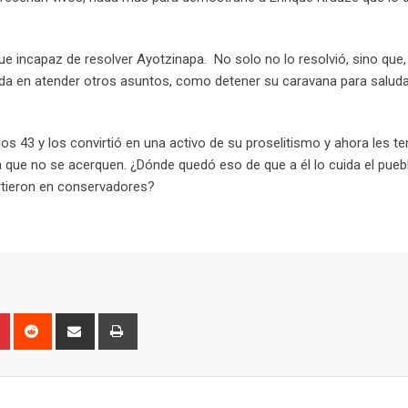
ue incapaz de resolver Ayotzinapa. No solo no lo resolvió, sino que
ada en atender otros asuntos, como detener su caravana para saluda
os 43 y los convirtió en una activo de su proselitismo y ahora les te
 que no se acerquen. ¿Dónde quedó eso de que a él lo cuida el pueb
irtieron en conservadores?
P
R
S
P
i
e
h
r
n
d
a
i
t
d
r
n