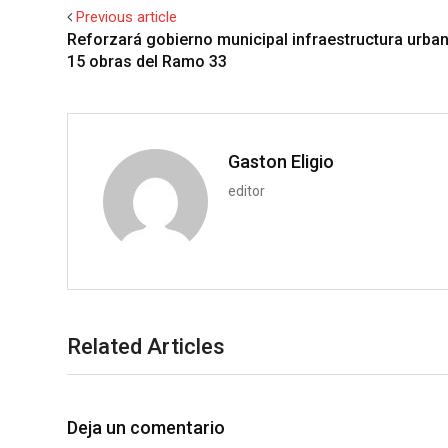
l
e
s
b
l
Previous article
e
d
a
l
r
Reforzará gobierno municipal infraestructura urba
+
I
p
e
15 obras del Ramo 33
n
p
U
p
o
n
Gaston Eligio
editor
Related Articles
Deja un comentario