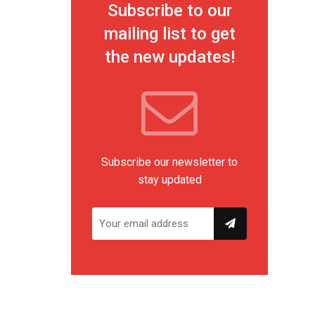
Subscribe to our
mailing list to get
the new updates!
Subscribe our newsletter to
stay updated