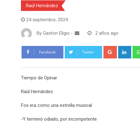
Raúl Hernández
24 septiembre, 2024
By
Gaston Eligio
-
2 años ago
G
L
Facebook
Twitter
o
i
o
n
g
k
Tiempo de Opinar
l
e
e
d
Raúl Hernández
+
I
n
Fox era como una estrella musical
-Y terminó odiado, por incompetente