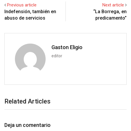
+
I
p
e
e
i
e
t
Previous article
Next article
n
p
U
s
t
v
Indefensión, también en
“La Borrega, en
p
t
i
abuso de servicios
predicamento”
o
a
n
E
m
a
Gaston Eligio
i
editor
l
Related Articles
Deja un comentario