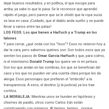
dejar buenos resultados, y en política, el que escupe para
arriba, ya sabe lo que le pasa. Se le reconoce que aprendió
rápido el juego, pero parece que se le olvidó que la ropa sucia
se lava en casa. ¡Cuidado, que el diablo anda suelto y se puede
llevar a varios entre las patas!
LOS FEOS: Los que tienen a Harfuch y a Trump en los
talones
Y para cerrar, ¿qué onda con los “feos”? Esos no vinieron hoy a
dar la cara, pero sabemos quiénes son. Son todos esos que ya
sienten los pasos de
Omar García Harfuch
y que, para colmo,
ni el mismísimo
Donald Trump
los quiere ver ni en pintura.
Son los que andan en las sombras, los que se benefician del
caos y los que no pueden ver una cuenta clara porque les da
alergia. Esos personajes que prefieren el “embrollo” a la
transparencia. A esos, el destino (y la justicia) ya los trae
cortitos.
LA MORALEJA:
Mientras unos se hunden en hipótesis y
chismes de pasillo, otros como Carlos Irán están
construyendo con números. Al tiempo, tiempo… porque