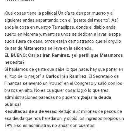
a
i
¡Qué cosas tiene la política! Un día te dan por muerto y al
l
siguiente andas espantando con el “petate del muerto”. Así
anda la cosa en nuestro Tamaulipas, donde el diablo anda
suelto en Morena y, mientras unos se dedican a lavar la ropa
sucia fuera de casa, otros están demostrando que el orgullo
de ser de
Matamoros
se lleva en la eficiencia.
EL BUENO: Carlos Irán Ramírez, ¿el perfil que Matamoros
necesita?
Si hablamos de gente que sabe lo que hace, hay que poner en
el “top de lo mejor” a
Carlos Irán Ramírez
. El Secretario de
Finanzas se aventó un “round” en el Congreso y salió con los
brazos en alto. No es cualquier cosa: logró lo que tres
administraciones pasadas no pudieron:
¡bajar la deuda
pública!
Resultados de a de veras:
Redujo 852 millones de pesos de
esa deuda que nos heredaron, y subió los ingresos propios un
19%. Eso es administrar, no andar con cuentos.