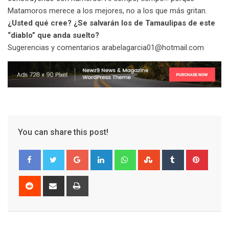
Matamoros merece a los mejores, no a los que más gritan.
¿Usted qué cree? ¿Se salvarán los de Tamaulipas de este
“diablo” que anda suelto?
Sugerencias y comentarios arabelagarcia01@hotmail.com
You can share this post!
G
L
W
S
T
P
o
i
h
t
u
i
o
n
a
u
m
n
R
S
P
g
k
t
m
b
t
e
h
r
l
e
s
b
l
e
d
a
i
e
d
a
l
r
r
d
r
n