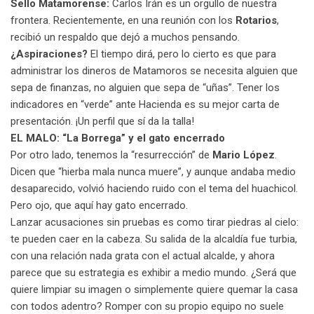
Sello Matamorense:
Carlos Irán es un orgullo de nuestra
frontera. Recientemente, en una reunión con los
Rotarios
,
recibió un respaldo que dejó a muchos pensando.
¿Aspiraciones?
El tiempo dirá, pero lo cierto es que para
administrar los dineros de Matamoros se necesita alguien que
sepa de finanzas, no alguien que sepa de “uñas”. Tener los
indicadores en “verde” ante Hacienda es su mejor carta de
presentación. ¡Un perfil que sí da la talla!
EL MALO: “La Borrega” y el gato encerrado
Por otro lado, tenemos la “resurrección” de
Mario López
.
Dicen que “hierba mala nunca muere”, y aunque andaba medio
desaparecido, volvió haciendo ruido con el tema del huachicol.
Pero ojo, que aquí hay gato encerrado.
Lanzar acusaciones sin pruebas es como tirar piedras al cielo:
te pueden caer en la cabeza. Su salida de la alcaldía fue turbia,
con una relación nada grata con el actual alcalde, y ahora
parece que su estrategia es exhibir a medio mundo. ¿Será que
quiere limpiar su imagen o simplemente quiere quemar la casa
con todos adentro? Romper con su propio equipo no suele