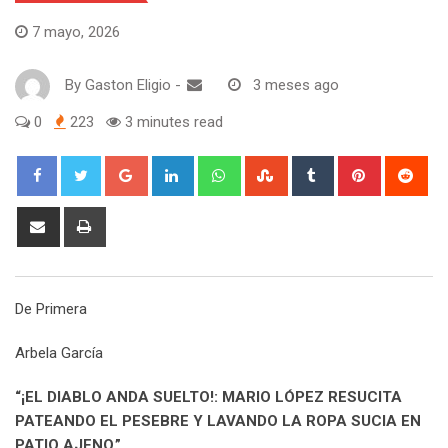
7 mayo, 2026
By
Gaston Eligio
-
3 meses ago
0
223
3 minutes read
G
L
W
S
T
P
R
o
i
h
t
u
i
e
o
n
a
u
m
n
d
S
P
g
k
t
m
b
t
d
h
r
l
e
s
b
l
e
i
a
i
e
d
a
l
r
r
t
r
n
De Primera
+
I
p
e
e
e
t
n
p
U
s
v
Arbela García
p
t
i
o
a
“¡EL DIABLO ANDA SUELTO!: MARIO LÓPEZ RESUCITA
n
E
PATEANDO EL PESEBRE Y LAVANDO LA ROPA SUCIA EN
m
PATIO AJENO.”