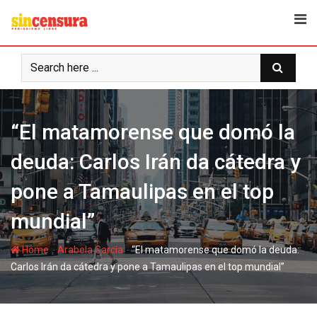
S
k
i
p
t
o
c
“El matamorense que domó la
o
n
deuda: Carlos Irán da cátedra y
t
e
pone a Tamaulipas en el top
n
t
mundial”
-
-
Home
Arabela García
“El matamorense que domó la deuda:
Carlos Irán da cátedra y pone a Tamaulipas en el top mundial”