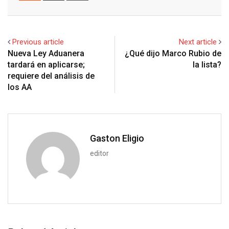
l
e
s
b
l
e
d
a
i
e
d
a
l
r
r
d
r
n
+
I
p
e
e
i
e
t
Previous article
Next article
n
p
U
s
t
v
Nueva Ley Aduanera
¿Qué dijo Marco Rubio de
p
t
i
tardará en aplicarse;
la lista?
o
a
requiere del análisis de
n
E
los AA
m
a
i
l
Gaston Eligio
editor