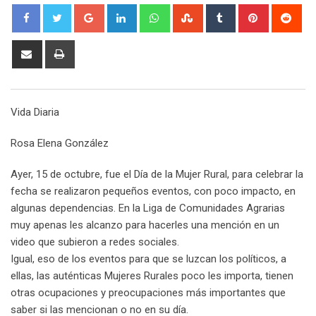
G
L
W
S
T
P
R
o
i
h
t
u
i
e
o
n
a
u
m
n
d
S
P
g
k
t
m
b
t
d
h
r
l
e
s
b
l
e
i
a
i
e
d
a
l
r
r
t
r
n
Vida Diaria
+
I
p
e
e
e
t
n
p
U
s
v
Rosa Elena González
p
t
i
o
a
Ayer, 15 de octubre, fue el Día de la Mujer Rural, para celebrar la
n
E
fecha se realizaron pequeños eventos, con poco impacto, en
m
algunas dependencias. En la Liga de Comunidades Agrarias
a
muy apenas les alcanzo para hacerles una mención en un
i
video que subieron a redes sociales.
l
Igual, eso de los eventos para que se luzcan los políticos, a
ellas, las auténticas Mujeres Rurales poco les importa, tienen
otras ocupaciones y preocupaciones más importantes que
saber si las mencionan o no en su día.