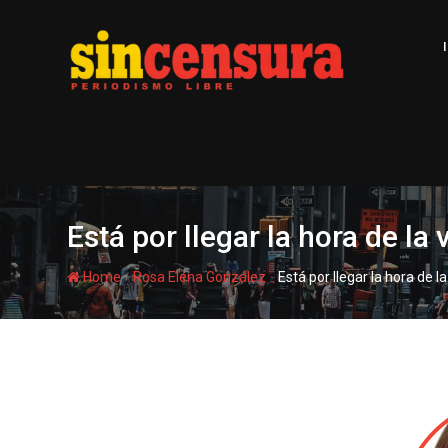
S
k
i
p
t
o
c
o
n
t
Está por llegar la hora de la
e
n
-
-
Home
Rosa Elena González
Está por llegar la hora de 
t