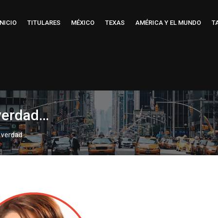
INICIO
TITULARES
MÉXICO
TEXAS
AMÉRICA Y EL MUNDO
T
 verdad…
la verdad…