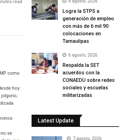
6 agosto, 2026
nutes read
Logra la STPS a
generación de empleo
con más de 6 mil 90
colocaciones en
Tamaulipas
6 agosto, 2026
Respalda la SET
acuerdos con la
RUMP como
CONAEDU sobre redes
sociales y escuelas
 desde hoy
militarizadas
jolgorio,
ilizada
ecinos
Latest Update
 no se
7 agosto, 2026