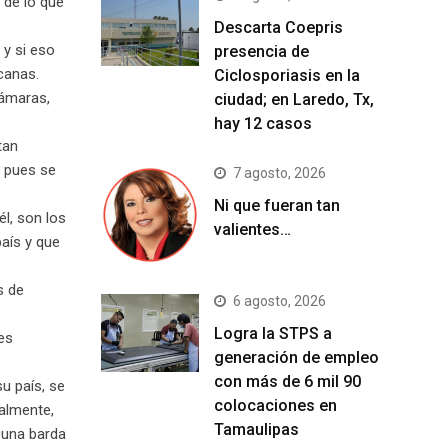
 de lo que
Descarta Coepris
y si eso
presencia de
canas.
Ciclosporiasis en la
cámaras,
ciudad; en Laredo, Tx,
hay 12 casos
tan
, pues se
7 agosto, 2026
Ni que fueran tan
l, son los
valientes…
aís y que
s de
6 agosto, 2026
Logra la STPS a
es
generación de empleo
con más de 6 mil 90
u país, se
colocaciones en
almente,
Tamaulipas
 una barda