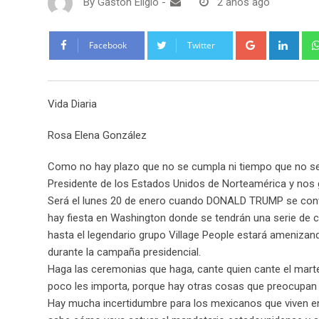
By
Gaston Eligio
-
2 años ago
G
L
Facebook
Twitter
o
i
o
n
g
k
Vida Diaria
l
e
e
d
Rosa Elena González
+
I
n
Como no hay plazo que no se cumpla ni tiempo que no s
Presidente de los Estados Unidos de Norteamérica y nos g
Será el lunes 20 de enero cuando DONALD TRUMP se conve
hay fiesta en Washington donde se tendrán una serie de ce
hasta el legendario grupo Village People estará amenizand
durante la campaña presidencial.
Haga las ceremonias que haga, cante quien cante el marte
poco les importa, porque hay otras cosas que preocupan 
Hay mucha incertidumbre para los mexicanos que viven en 