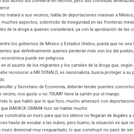
 sus dichos los convierte en hechos, pero sus continuas amenazas
rror.
 tratará a sus vecinos, habla de deportaciones masivas a México, 
n muchos aspectos, sobretodo de inseguridad en las fronteras mexi
es de la droga a quienes considerará, ya con la aprobación de las 
n entre los gobiernos de México y Estados Unidos, pueda que no sea 
ientes que definitivamente quienes perderán más son los del pueblo
 económica puede ser peligrosa.
n el asunto de los migrantes y los carteles de la droga qué, según é
debe reconocer a MR DONALD, es nacionalista, busca proteger a su p
do.
nciller y Secretario de Economía, deberán tender puentes concreto
te vecino, nos guste o no TRUMP tiene la sartén por el mango.
más lo que habló que lo que hizo, mucho amenazó con deportacion
e lo que BARACK OBAMA hizo sin hablar mucho.
 construiría un muro para que los latinos no llegaran de ilegales a s
s hasta de escalar a las nubes, pero bueno, la situación es que re
n muro divisional muy resguardado, lo que construyó no pasó de ser