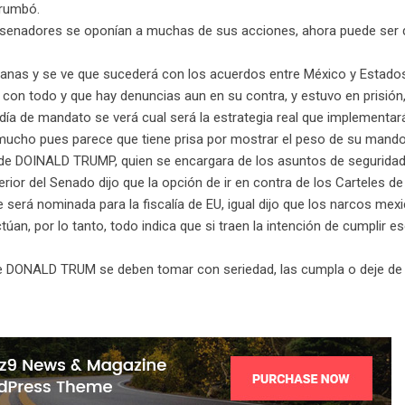
rrumbó.
os senadores se oponían a muchas de sus acciones, ahora puede ser 
zanas y se ve que sucederá con los acuerdos entre México y Estados
on todo y que hay denuncias aun en su contra, y estuvo en prisión
día de mandato se verá cual será la estrategia real que implementa
 mucho pues parece que tiene prisa por mostrar el peso de su mando
 de DOINALD TRUMP, quien se encargara de los asuntos de seguridad
ior del Senado dijo que la opción de ir en contra de los Carteles de
erá nominada para la fiscalía de EU, igual dijo que los narcos me
úan, por lo tanto, todo indica que si traen la intención de cumplir e
de DONALD TRUM se deben tomar con seriedad, las cumpla o deje de