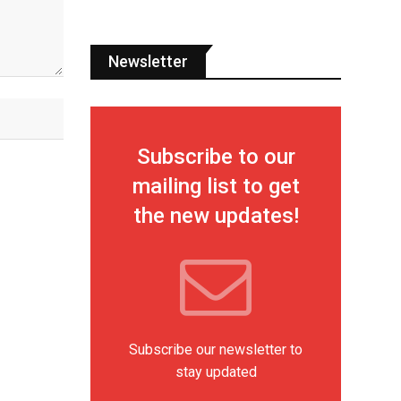
Newsletter
Subscribe to our
mailing list to get
the new updates!
Subscribe our newsletter to
stay updated