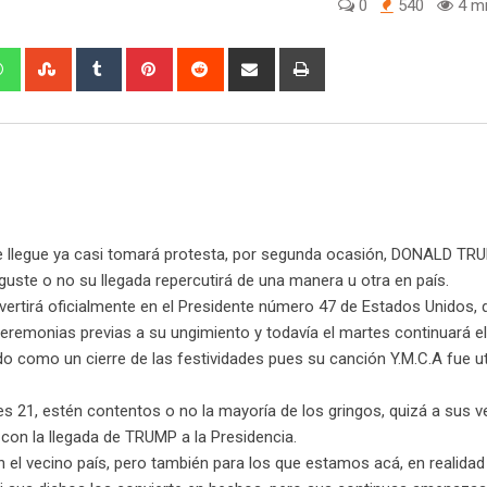
0
540
4 mi
W
S
T
P
R
S
P
h
t
u
i
e
h
r
a
u
m
n
d
a
i
t
m
b
t
d
r
n
s
b
l
e
i
e
t
a
l
r
r
t
v
p
e
e
i
p
U
s
a
e llegue ya casi tomará protesta, por segunda ocasión, DONALD T
p
t
E
uste o no su llegada repercutirá de una manera u otra en país.
o
m
rtirá oficialmente en el Presidente número 47 de Estados Unidos,
n
a
remonias previas a su ungimiento y todavía el martes continuará el 
i
o como un cierre de las festividades pues su canción Y.M.C.A fue ut
l
s 21, estén contentos o no la mayoría de los gringos, quizá a sus v
con la llegada de TRUMP a la Presidencia.
el vecino país, pero también para los que estamos acá, en realidad