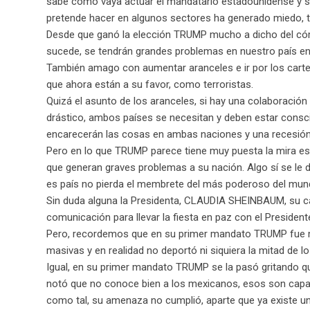
sabe cómo vaya actuar el mandatario estadounidense y si
pretende hacer en algunos sectores ha generado miedo, te
Desde que ganó la elección TRUMP mucho a dicho del cómo
sucede, se tendrán grandes problemas en nuestro país e
También amago con aumentar aranceles e ir por los cartel
que ahora están a su favor, como terroristas.
Quizá el asunto de los aranceles, si hay una colaboració
drástico, ambos países se necesitan y deben estar consc
encarecerán las cosas en ambas naciones y una recesión
Pero en lo que TRUMP parece tiene muy puesta la mira es e
que generan graves problemas a su nación. Algo sí se le 
es país no pierda el membrete del más poderoso del mun
Sin duda alguna la Presidenta, CLAUDIA SHEINBAUM, su ca
comunicación para llevar la fiesta en paz con el Presiden
Pero, recordemos que en su primer mandato TRUMP fue 
masivas y en realidad no deportó ni siquiera la mitad d
Igual, en su primer mandato TRUMP se la pasó gritando que
notó que no conoce bien a los mexicanos, esos son capace
como tal, su amenaza no cumplió, aparte que ya existe u