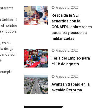
6 agosto, 2026
diferente
Respalda la SET
 Unidos, el
acuerdos con la
, el hombre
CONAEDU sobre redes
rá y poco a
sociales y escuelas
.
militarizadas
, en su
 la droga
6 agosto, 2026
xicanos son
Feria del Empleo para
se
el 18 de agosto
 cumplir
6 agosto, 2026
Avanzan trabajo en la
avenida Reforma