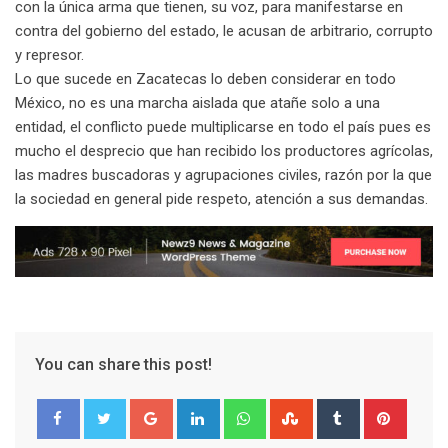
con la única arma que tienen, su voz, para manifestarse en
contra del gobierno del estado, le acusan de arbitrario, corrupto
y represor.
Lo que sucede en Zacatecas lo deben considerar en todo
México, no es una marcha aislada que atañe solo a una
entidad, el conflicto puede multiplicarse en todo el país pues es
mucho el desprecio que han recibido los productores agrícolas,
las madres buscadoras y agrupaciones civiles, razón por la que
la sociedad en general pide respeto, atención a sus demandas.
You can share this post!
G
L
W
S
T
P
o
i
h
t
u
i