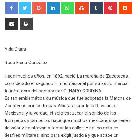
G
L
W
S
T
P
R
o
i
h
t
u
i
e
o
n
a
u
m
n
d
S
P
g
k
t
m
b
t
d
h
r
l
e
s
b
l
e
i
a
i
e
d
a
l
r
r
t
r
n
Vida Diaria
+
I
p
e
e
e
t
n
p
U
s
v
Rosa Elena González
p
t
i
o
a
Hace muchos años, en 1892, nació La marcha de Zacatecas,
n
E
considerado el segundo Himno nacional por su estilo marcial
m
triunfal, obra del compositor GENARO CORDINA.
a
Es tan emblemática su música que fue adoptada la Marcha de
i
Zacatecas por las tropas Villistas durante la Revolución
l
Mexicana, y la verdad, el solo escuchar el sonido de las
trompetas y tamboras hace que muchos mexicanos se llenen
de valor y se atrevan a tomar las calles, y no, no solo en
desfiles militares, sino para exigir justicia y que acabe un