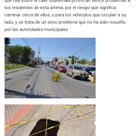
que hay sobre la calle Guatemala provocan serios problemas a
m
los residentes de esta arteria, por el riesgo que significa
a
caminar cerca de ellos, y para los vehículos que circulan a su
i
lado, y se trata de un serio problema que no ha sido resuelto
l
por las autoridades municipales.