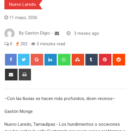
Nuevo Laredo
11 mayo, 2026
By
Gaston Eligio
-
3 meses ago
0
302
3 minutes read
G
L
W
S
T
P
R
o
i
h
t
u
i
e
o
n
a
u
m
n
d
S
P
g
k
t
m
b
t
d
h
r
l
e
s
b
l
e
i
a
i
e
d
a
l
r
r
t
r
n
–Con las lluvias se hacen más profundos, dicen vecinos–
+
I
p
e
e
e
t
n
p
U
s
v
Gastón Monge
p
t
i
o
a
Nuevo Laredo, Tamaulipas.- Los hundimientos o socavones
n
E