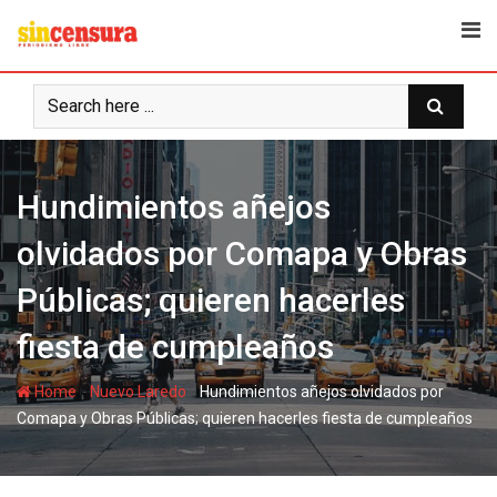
S
k
i
p
t
o
c
Hundimientos añejos
o
n
olvidados por Comapa y Obras
t
e
Públicas; quieren hacerles
n
t
fiesta de cumpleaños
-
-
Home
Nuevo Laredo
Hundimientos añejos olvidados por
Comapa y Obras Públicas; quieren hacerles fiesta de cumpleaños