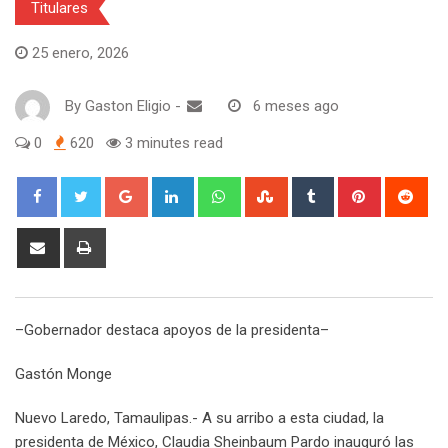
Titulares
25 enero, 2026
By
Gaston Eligio
-
6 meses ago
0
620
3 minutes read
G
L
W
S
T
P
R
o
i
h
t
u
i
e
o
n
a
u
m
n
d
S
P
g
k
t
m
b
t
d
h
r
l
e
s
b
l
e
i
a
i
e
d
a
l
r
r
t
r
n
–Gobernador destaca apoyos de la presidenta–
+
I
p
e
e
e
t
n
p
U
s
v
Gastón Monge
p
t
i
o
a
Nuevo Laredo, Tamaulipas.- A su arribo a esta ciudad, la
n
E
presidenta de México, Claudia Sheinbaum Pardo inauguró las