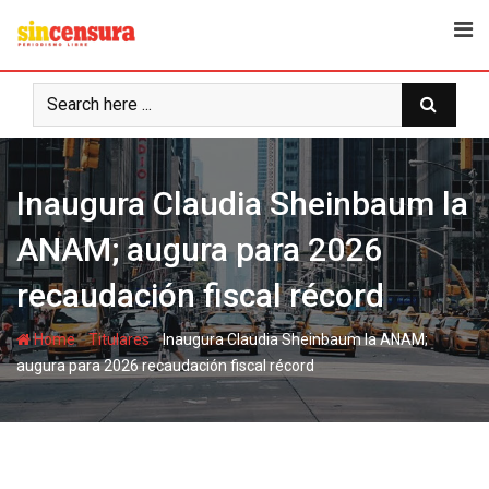
S
k
i
p
t
o
c
Inaugura Claudia Sheinbaum la
o
n
ANAM; augura para 2026
t
e
recaudación fiscal récord
n
t
-
-
Home
Titulares
Inaugura Claudia Sheinbaum la ANAM;
augura para 2026 recaudación fiscal récord