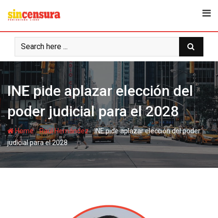
S
k
i
p
t
o
c
INE pide aplazar elección del
o
n
poder judicial para el 2028
t
e
-
-
Home
Raúl Hernández
INE pide aplazar elección del poder
n
judicial para el 2028
t