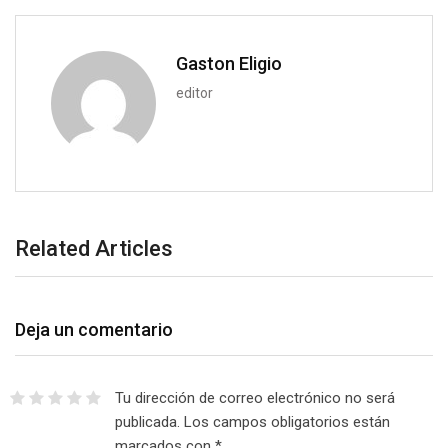
m
a
i
Gaston Eligio
l
editor
Related Articles
Deja un comentario
Tu dirección de correo electrónico no será
publicada.
Los campos obligatorios están
marcados con
*