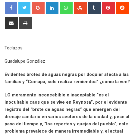
G
L
W
S
T
P
R
o
i
h
t
u
i
e
o
n
a
u
m
n
d
S
P
g
k
t
m
b
t
d
h
r
l
e
s
b
l
e
i
a
i
e
d
a
l
r
r
t
r
n
Teclazos
+
I
p
e
e
e
t
n
p
U
s
v
Guadalupe González
p
t
i
o
a
Evidentes brotes de aguas negras por doquier afecta a las
n
E
familias y “Comapa, solo realiza remiendos” ¿cómo la ven?
m
a
LO meramente inconcebible e inaceptable “es el
i
inocultable caos que se vive en Reynosa”, por el evidente
l
registro del “brote de aguas negras” que emergen del
drenaje sanitario en varios sectores de la ciudad y, pese al
paso del tiempo y, “los reportes y quejas del pueblo”, este
problema prevalece de manera irremediable y, el actual