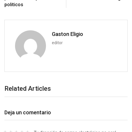
o
a
politicos
n
E
m
a
i
Gaston Eligio
l
editor
Related Articles
Deja un comentario