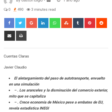
By
Gaston Eligio
-
1 año ago
0
490
3 minutes read
G
L
W
S
T
P
R
o
i
h
t
u
i
e
o
n
a
u
m
n
d
S
P
g
k
t
m
b
t
d
h
r
l
e
s
b
l
e
i
a
i
e
d
a
l
r
r
t
r
n
Cuentas Claras
+
I
p
e
e
e
t
n
p
U
s
v
Javier Claudio
p
t
i
o
a
El aletargamiento del paso de autotransporte, envuelto
n
E
en una simulación
m
– . Los aranceles y la disminución del comercio exterior,
a
mito que se capitaliza
i
– . Crece economía de México pese a embates de EU,
l
revela estadística INEGI