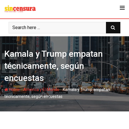
S
k
i
p
t
o
c
Kamala y Trump empatan
o
n
técnicamente, según
t
e
encuestas
n
t
-
-
Home
América y El Mundo
Kamala y Trump empatan
técnicamente, según encuestas