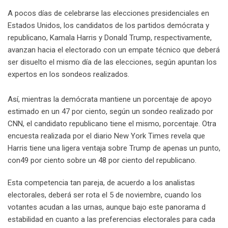
n
p
U
s
v
A pocos días de celebrarse las elecciones presidenciales en
p
t
i
Estados Unidos, los candidatos de los partidos demócrata y
o
a
republicano, Kamala Harris y Donald Trump, respectivamente,
n
E
avanzan hacia el electorado con un empate técnico que deberá
m
ser disuelto el mismo día de las elecciones, según apuntan los
a
expertos en los sondeos realizados.
i
l
Así, mientras la demócrata mantiene un porcentaje de apoyo
estimado en un 47 por ciento, según un sondeo realizado por
CNN, el candidato republicano tiene el mismo, porcentaje. Otra
encuesta realizada por el diario New York Times revela que
Harris tiene una ligera ventaja sobre Trump de apenas un punto,
con49 por ciento sobre un 48 por ciento del republicano.
Esta competencia tan pareja, de acuerdo a los analistas
electorales, deberá ser rota el 5 de noviembre, cuando los
votantes acudan a las urnas, aunque bajo este panorama d
estabilidad en cuanto a las preferencias electorales para cada