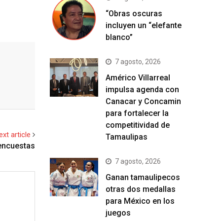
“Obras oscuras
incluyen un “elefante
blanco”
7 agosto, 2026
Américo Villarreal
impulsa agenda con
Canacar y Concamin
para fortalecer la
competitividad de
ext article
Tamaulipas
encuestas
7 agosto, 2026
Ganan tamaulipecos
otras dos medallas
para México en los
juegos