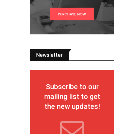
Newsletter
Subscribe to our
mailing list to get
the new updates!