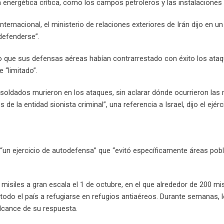
a energética crítica, como los campos petroleros y las instalaciones
ternacional, el ministerio de relaciones exteriores de Irán dijo en un
defenderse”.
do que sus defensas aéreas habían contrarrestado con éxito los ata
 “limitado”.
s soldados murieron en los ataques, sin aclarar dónde ocurrieron las
e la entidad sionista criminal”, una referencia a Israel, dijo el ejérc
“un ejercicio de autodefensa” que “evitó específicamente áreas pob
misiles a gran escala el 1 de octubre, en el que alrededor de 200 mis
todo el país a refugiarse en refugios antiaéreos. Durante semanas, l
alcance de su respuesta.