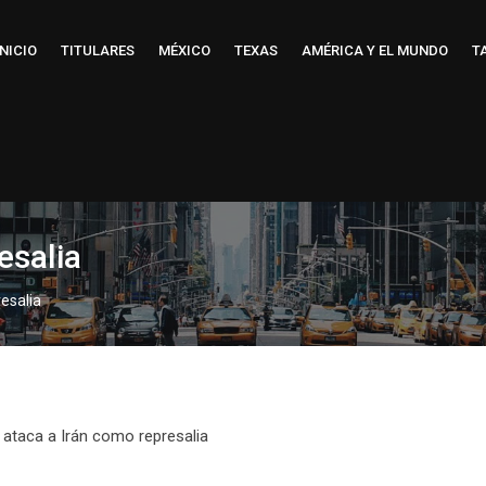
INICIO
TITULARES
MÉXICO
TEXAS
AMÉRICA Y EL MUNDO
T
esalia
resalia