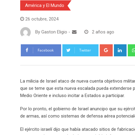
América y El Mundo
26 octubre, 2024
By
Gaston Eligio
-
2 años ago
G
L
Facebook
Twitter
o
i
o
n
g
k
l
e
La milicia de Israel ataco de nueva cuenta objetivos milit
e
d
que se teme que esta nueva escalada pueda extenderse po
+
I
Medio Oriente e incluso incitar a Estados a participar.
n
Por lo pronto, el gobierno de Israel anuncipo que su ejé
de armas, así como sistemas de defensa aérea potenciale
El ejército israelí dijo que había atacado sitios de fabric