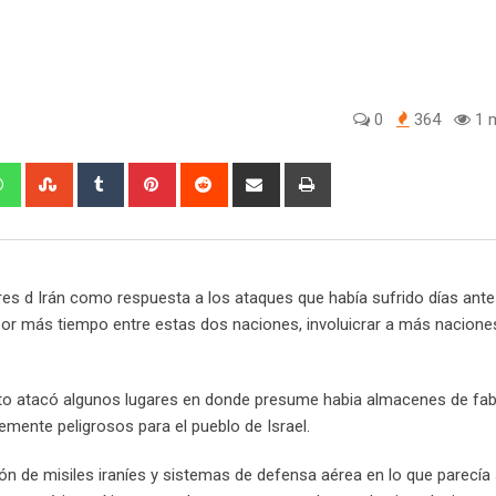
0
364
1 m
W
S
T
P
R
S
P
h
t
u
i
e
h
r
a
u
m
n
d
a
i
t
m
b
t
d
r
n
s
b
l
e
i
e
t
ares d Irán como respuesta a los ataques que había sufrido días antes
a
l
r
r
t
v
r más tiempo entre estas dos naciones, involuicrar a más nacione
p
e
e
i
p
U
s
a
p
t
E
rcito atacó algunos lugares en donde presume habia almacenes de fab
o
m
mente peligrosos para el pueblo de Israel.
n
a
i
ación de misiles iraníes y sistemas de defensa aérea en lo que parecía
l