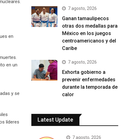
 nucleares.
7 agosto, 2026
Ganan tamaulipecos
otras dos medallas para
México en los juegos
ques en
centroamericanos y del
Caribe
 muertes.
7 agosto, 2026
ito en un
Exhorta gobierno a
prevenir enfermedades
durante la temporada de
ladas y se
calor
iles
Latest Update
os líderes
7 agosto, 2026