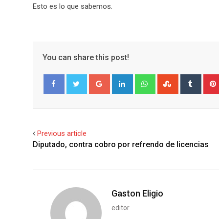
Esto es lo que sabemos.
You can share this post!
G
L
W
S
T
o
i
h
t
u
Facebook
Twitter
o
n
a
u
m
g
k
t
m
b
l
e
s
b
l
Previous article
e
d
a
l
r
Diputado, contra cobro por refrendo de licencias
+
I
p
e
n
p
U
p
o
Gaston Eligio
n
editor