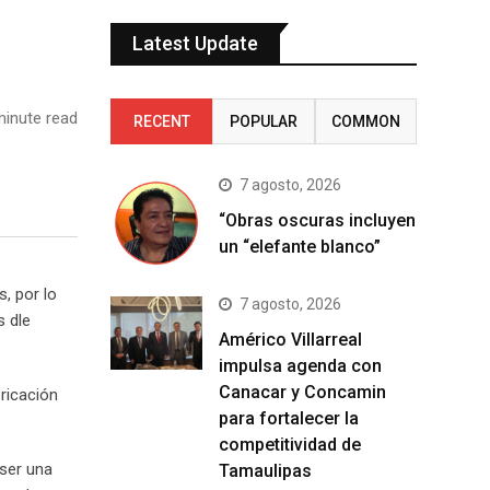
Latest Update
inute read
RECENT
POPULAR
COMMON
7 agosto, 2026
“Obras oscuras incluyen
un “elefante blanco”
, por lo
7 agosto, 2026
s dle
Américo Villarreal
impulsa agenda con
Canacar y Concamin
ricación
para fortalecer la
competitividad de
 ser una
Tamaulipas