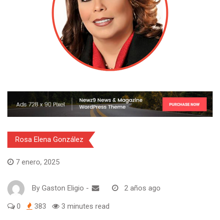
Rosa Elena González
7 enero, 2025
By
Gaston Eligio
-
2 años ago
0
383
3 minutes read