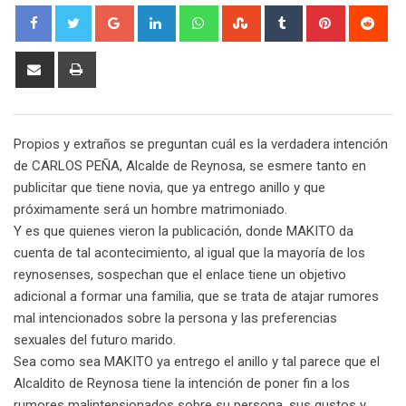
G
L
W
S
T
P
R
o
i
h
t
u
i
e
o
n
a
u
m
n
d
S
P
g
k
t
m
b
t
d
h
r
l
e
s
b
l
e
i
a
i
e
d
a
l
r
r
t
r
n
Propios y extraños se preguntan cuál es la verdadera intención
+
I
p
e
e
e
t
de CARLOS PEÑA, Alcalde de Reynosa, se esmere tanto en
n
p
U
s
v
publicitar que tiene novia, que ya entrego anillo y que
p
t
i
próximamente será un hombre matrimoniado.
o
a
Y es que quienes vieron la publicación, donde MAKITO da
n
E
cuenta de tal acontecimiento, al igual que la mayoría de los
m
reynosenses, sospechan que el enlace tiene un objetivo
a
adicional a formar una familia, que se trata de atajar rumores
i
mal intencionados sobre la persona y las preferencias
l
sexuales del futuro marido.
Sea como sea MAKITO ya entrego el anillo y tal parece que el
Alcaldito de Reynosa tiene la intención de poner fin a los
rumores malintensionados sobre su persona, sus gustos y