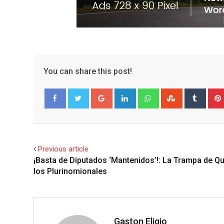
You can share this post!
G
L
W
S
T
o
i
h
t
u
Facebook
Twitter
o
n
a
u
m
g
k
t
m
b
l
e
s
b
l
Previous article
e
d
a
l
r
¡Basta de Diputados ‘Mantenidos’!: La Trampa de Qu
+
I
p
e
los Plurinomionales
n
p
U
p
o
n
Gaston Eligio