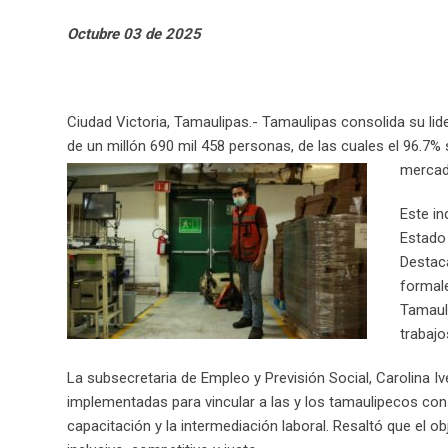
e
d
Octubre 03 de 2025
+
I
n
Ciudad Victoria, Tamaulipas.- Tamaulipas consolida su li
de un millón 690 mil 458 personas, de las cuales el 96.7%
mercad
Este in
Estado 
Destac
formale
Tamaul
trabajo
La subsecretaria de Empleo y Previsión Social, Carolina I
implementadas para vincular a las y los tamaulipecos c
capacitación y la intermediación laboral. Resaltó que el 