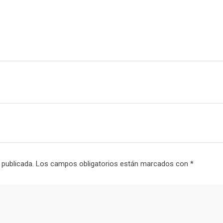
i
l
 publicada.
Los campos obligatorios están marcados con
*