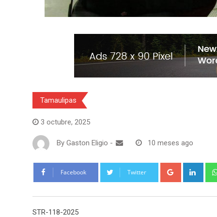
Tamaulipas
3 octubre, 2025
By
Gaston Eligio
-
10 meses ago
G
L
Facebook
Twitter
o
i
o
n
g
k
STR-118-2025
l
e