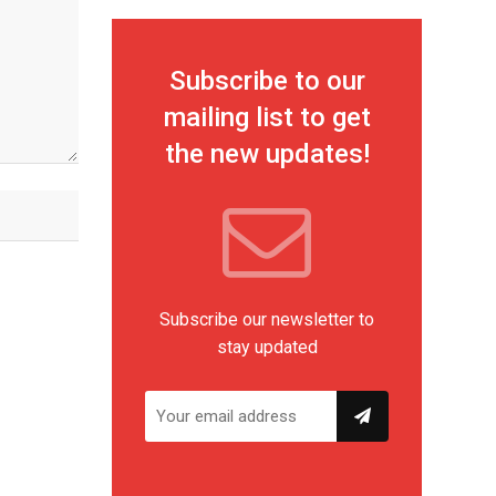
Subscribe to our
mailing list to get
the new updates!
Subscribe our newsletter to
stay updated