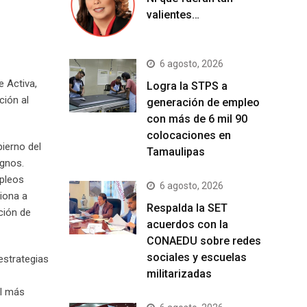
valientes…
6 agosto, 2026
e Activa,
Logra la STPS a
ción al
generación de empleo
con más de 6 mil 90
colocaciones en
bierno del
Tamaulipas
ignos.
pleos
6 agosto, 2026
iona a
Respalda la SET
ción de
acuerdos con la
CONAEDU sobre redes
sociales y escuelas
estrategias
militarizadas
al más