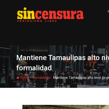
S
k
i
p
t
o
c
o
n
t
Mantiene Tamaulipas alto niv
e
formalidad
n
t
-
-
Home
Tamaulipas
Mantiene Tamaulipas alto nivel de o