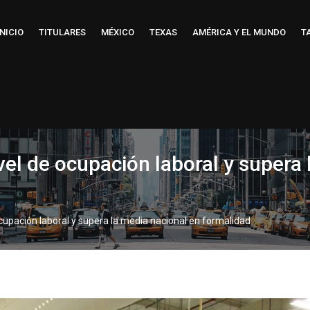
INICIO
TITULARES
MÉXICO
TEXAS
AMÉRICA Y EL MUNDO
T
el de ocupación laboral y supera 
cupación laboral y supera la media nacional en formalidad