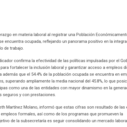
a
l
r
r
t
v
p
e
e
i
p
U
s
a
p
t
E
o
m
derazgo en materia laboral al registrar una Población Económicament
n
a
 se encuentra ocupada, reflejando un panorama positivo en la integra
i
o de trabajo.
l
dicador confirma la efectividad de las políticas impulsadas por el Go
para fortalecer la inclusión laboral y garantizar acceso a empleos d
a además que el 54.4% de la población ocupada se encuentra en em
s, superando ampliamente la media nacional del 45.8%, lo que posic
ipas como una de las entidades con mayor dinamismo en la genera
s seguros y con prestaciones.
veth Martínez Molano, informó que estas cifras son resultado de las 
on empleos formales, así como de los programas que promueven la
objetivo de la subsecretaría es seguir consolidando un mercado labor