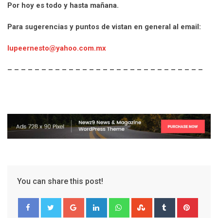
Por hoy es todo y hasta mañana.
Para sugerencias y puntos de vistan en general al email:
lupeernesto@yahoo.com.mx
– – – – – – – – – – – – – – – – – – – – – – – – – – – – –
You can share this post!
G
L
W
S
T
P
o
i
h
t
u
i