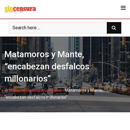
S
k
i
p
t
o
c
Matamoros y Mante,
o
n
“encabezan desfalcos
t
e
millonarios”
n
t
-
-
Home
Guadalupe González
Matamoros y Mante,
“encabezan desfalcos millonarios”