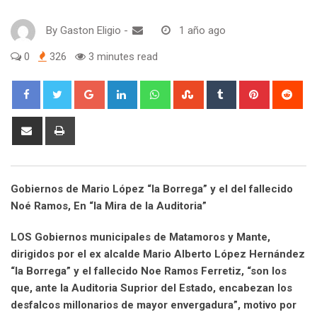
By
Gaston Eligio
-
1 año ago
0
326
3 minutes read
G
L
W
S
T
P
R
o
i
h
t
u
i
e
o
n
a
u
m
n
d
S
P
g
k
t
m
b
t
d
h
r
l
e
s
b
l
e
i
a
i
e
d
a
l
r
r
t
r
n
Gobiernos de Mario López “la Borrega” y el del fallecido
+
I
p
e
e
e
t
Noé Ramos, En “la Mira de la Auditoria”
n
p
U
s
v
p
t
i
LOS Gobiernos municipales de Matamoros y Mante,
o
a
dirigidos por el ex alcalde Mario Alberto López Hernández
n
E
“la Borrega” y el fallecido Noe Ramos Ferretiz, “son los
m
que, ante la Auditoria Suprior del Estado, encabezan los
a
desfalcos millonarios de mayor envergadura”, motivo por
i