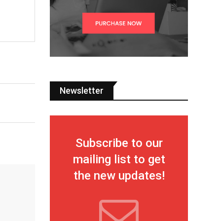
Newsletter
Subscribe to our
mailing list to get
the new updates!