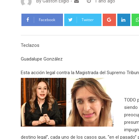
By
Gaston Eligio
-
1 año ago
G
L
Facebook
Twitter
o
i
o
n
g
k
Teclazos
l
e
e
d
Guadalupe González
+
I
n
Esta acción legal contra la Magistrada del Supremo Tribun
TODO pa
siendo 
preocup
presumi
impugna
destino legal”, cada uno de los casos que, “en el pasado”