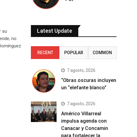
Latest Update
r su
 ende, no
z Domínguez
RECENT
POPULAR
COMMON
7 agosto, 2026
“Obras oscuras incluyen
un “elefante blanco”
7 agosto, 2026
Américo Villarreal
impulsa agenda con
Canacar y Concamin
para fortalecer la