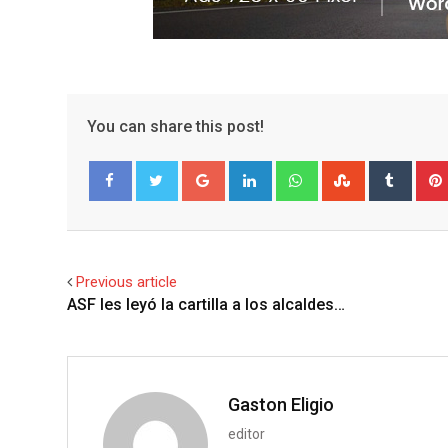
You can share this post!
G
L
W
S
T
o
i
h
t
u
Facebook
Twitter
o
n
a
u
m
g
k
t
m
b
l
e
s
b
l
Previous article
e
d
a
l
r
ASF les leyó la cartilla a los alcaldes…
+
I
p
e
n
p
U
p
o
Gaston Eligio
n
editor