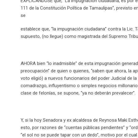
EXPLICÁNDOSE que, “La impugnación ciudadana, es por el i
111 de la Constitución Política de Tamaulipas”, previsto e
se
establece que, “la impugnación ciudadana” contra la Lic. 
supuesto, (no llegue) como magistrada del Supremo Tribun
AHORA bien “lo inadmisible” de esta impugnación generada
preocupación” de quien o quienes, “saben que ahora, la apli
voto eligió) a nuevos funcionarios del poder Judicial de la
comadrazgo, influyentismo o simples negocios millonarios
clase de felonías, se supone, “ya no deberán prevalecer”.
Y, si la hoy Senadora y ex alcaldesa de Reynosa Maki Esthe
esto, por razones de “cuentas públicas pendientes” y “orde
“el sol no se puede tapar con un dedo”, motivo por el cual