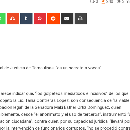
0
240
3 mi
W
S
T
P
R
S
P
h
t
u
i
e
h
r
a
u
m
n
d
a
i
t
m
b
t
d
r
n
s
b
l
e
i
e
t
a
l
r
r
t
v
p
e
e
i
p
U
s
a
al de Justicia de Tamaulipas, “es un secreto a voces”
p
t
E
o
m
n
a
i
rece indicar que, “los golpeteos mediáticos e incisivos” de los que
l
objeto la Lic. Tania Contreras López, son consecuencia de “la viable
ación legal” de la Senadora Maki Esther Ortiz Domínguez, quien
blemente, desde “el anonimato y el uso de terceros”, instrumentó “
ción ciudadana”, contra quien, por su capacidad jurídica, “llevará po
 por la intervención de funcionarios corruptos, “no se procedió contr