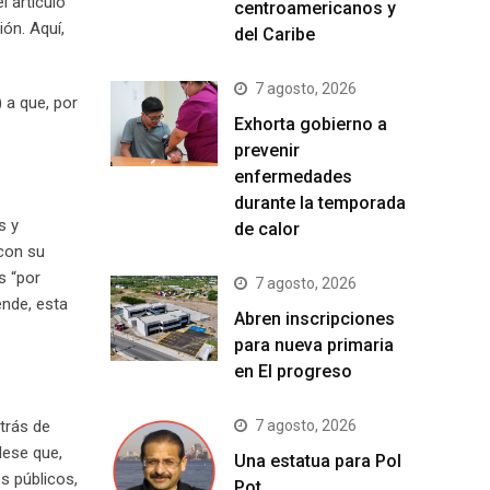
 artículo
centroamericanos y
ión. Aquí,
del Caribe
7 agosto, 2026
 a que, por
Exhorta gobierno a
prevenir
enfermedades
durante la temporada
s y
de calor
(con su
s “por
7 agosto, 2026
ende, esta
Abren inscripciones
para nueva primaria
en El progreso
atrás de
7 agosto, 2026
dese que,
Una estatua para Pol
s públicos,
Pot