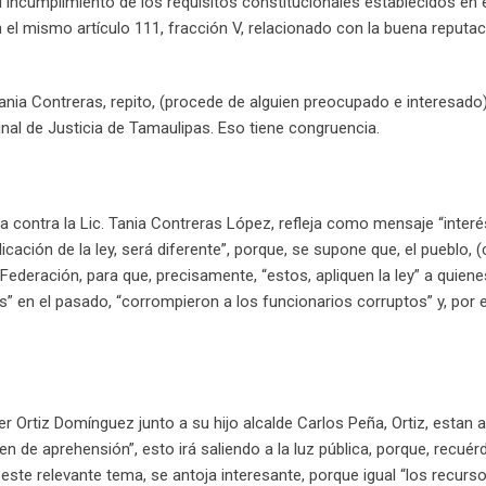
ncumplimiento de los requisitos constitucionales establecidos en el
n el mismo artículo 111, fracción V, relacionado con la buena reputac
Tania Contreras, repito, (procede de alguien preocupado e interesado)
al de Justicia de Tamaulipas. Eso tiene congruencia.
 contra la Lic. Tania Contreras López, refleja como mensaje “interé
cación de la ley, será diferente”, porque, se supone que, el pueblo, 
 Federación, para que, precisamente, “estos, apliquen la ley” a quiene
” en el pasado, “corrompieron a los funcionarios corruptos” y, por 
r Ortiz Domínguez junto a su hijo alcalde Carlos Peña, Ortiz, estan 
n de aprehensión”, esto irá saliendo a la luz pública, porque, recuér
 este relevante tema, se antoja interesante, porque igual “los recurso