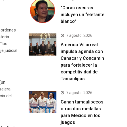
“Obras oscuras
incluyen un “elefante
blanco”
n ordenes
7 agosto, 2026
toria
 “los
Américo Villarreal
e judicial
impulsa agenda con
Canacar y Concamin
para fortalecer la
competitividad de
Tamaulipas
(un
sejera
7 agosto, 2026
cia del
Ganan tamaulipecos
otras dos medallas
para México en los
juegos