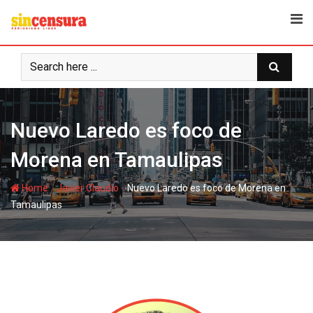
S
k
i
p
t
o
c
Nuevo Laredo es foco de
o
n
Morena en Tamaulipas
t
e
-
-
Home
Javier Claudio
Nuevo Laredo es foco de Morena en
n
Tamaulipas
t