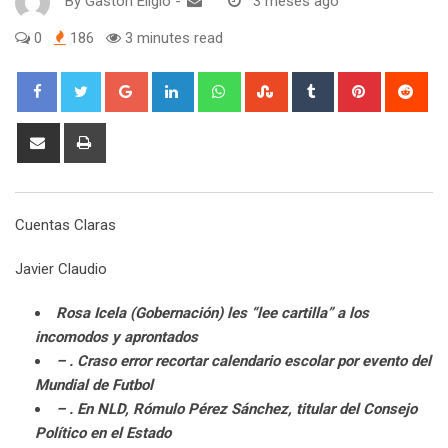
By
Gaston Eligio
-
3 meses ago
0
186
3 minutes read
G
L
W
S
T
P
R
o
i
h
t
u
i
e
o
n
a
u
m
n
d
S
P
g
k
t
m
b
t
d
h
r
l
e
s
b
l
e
i
a
i
e
d
a
l
r
r
t
r
n
Cuentas Claras
+
I
p
e
e
e
t
n
p
U
s
v
Javier Claudio
p
t
i
o
a
Rosa Icela (Gobernación) les “lee cartilla” a los
n
E
incomodos y aprontados
m
– . Craso error recortar calendario escolar por evento del
a
Mundial de Futbol
i
– . En NLD, Rómulo Pérez Sánchez, titular del Consejo
l
Político en el Estado