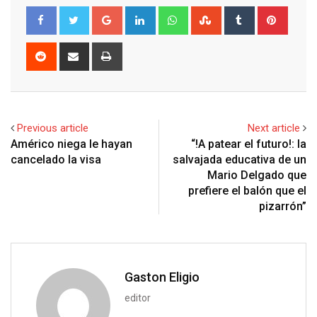
G
L
W
S
T
P
o
i
h
t
u
i
o
n
a
u
m
n
R
S
P
g
k
t
m
b
t
e
h
r
l
e
s
b
l
e
d
a
i
e
d
a
l
r
r
d
r
n
+
I
p
e
e
i
e
t
Previous article
Next article
n
p
U
s
t
v
Américo niega le hayan
“!A patear el futuro!: la
p
t
i
cancelado la visa
salvajada educativa de un
o
a
Mario Delgado que
n
E
prefiere el balón que el
m
pizarrón”
a
i
l
Gaston Eligio
editor