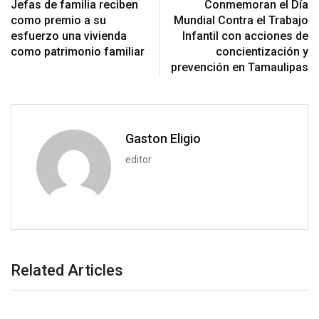
Jefas de familia reciben
Conmemoran el Día
p
t
i
como premio a su
Mundial Contra el Trabajo
o
a
esfuerzo una vivienda
Infantil con acciones de
n
E
como patrimonio familiar
concientización y
m
prevención en Tamaulipas
a
i
l
Gaston Eligio
editor
Related Articles