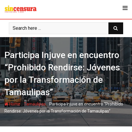
S
k
i
p
t
o
c
Participa Injuve en encuentro
o
n
“Prohibido Rendirse: Jóvenes
t
e
por la Transformación de
n
t
Tamaulipas”
-
-
Home
Tamaulipas
Participa Injuve en encuentro “Prohibido
Rendirse: Jóvenes por la Transformación de Tamaulipas”