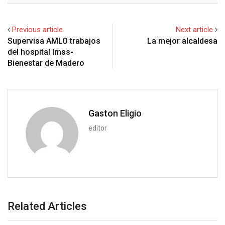
e
d
a
l
r
r
d
r
n
+
I
p
e
e
i
e
t
Previous article
Next article
n
p
U
s
t
v
Supervisa AMLO trabajos
La mejor alcaldesa
p
t
i
del hospital Imss-
o
a
Bienestar de Madero
n
E
m
a
i
Gaston Eligio
l
editor
Related Articles