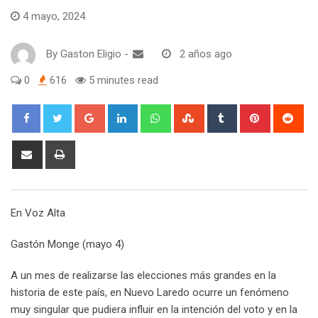
4 mayo, 2024
By
Gaston Eligio
-
2 años ago
0
616
5 minutes read
G
L
W
S
T
P
R
o
i
h
t
u
i
e
o
n
a
u
m
n
d
S
P
g
k
t
m
b
t
d
h
r
l
e
s
b
l
e
i
a
i
e
d
a
l
r
r
t
r
n
En Voz Alta
+
I
p
e
e
e
t
n
p
U
s
v
Gastón Monge (mayo 4)
p
t
i
o
a
A un mes de realizarse las elecciones más grandes en la
n
E
historia de este país, en Nuevo Laredo ocurre un fenómeno
m
muy singular que pudiera influir en la intención del voto y en la